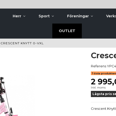
Herr
Sport
Föreningar
Verk
OUTLET
CRESCENT KNYTT 0-VXL
Cresce
Referens
YPC4
Sista produkten 
2 995,
Inkl. moms
Lägsta pris s
Crescent Knytt