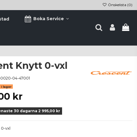
Önskelista (
0
)
Boka Service
stad
nt Knytt 0-vxl
0020-04-47001
i lager
00 kr
enaste 30 dagarna 2 995,00 kr
 0-vxl