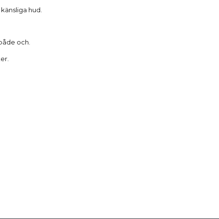
känsliga hud.
 både och.
er.
Produktdetaljer
Reviews
(0)