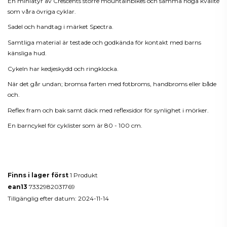
En miniatyr av Crescents större mountainbikes och samma höga kvalité
som våra övriga cyklar.
Sadel och handtag i märket Spectra.
Samtliga material är testade och godkända för kontakt med barns
känsliga hud.
Cykeln har kedjeskydd och ringklocka.
När det går undan; bromsa farten med fotbroms, handbroms eller både
och.
Reflex fram och bak samt däck med reflexsidor för synlighet i mörker.
En barncykel för cyklister som är 80 - 100 cm.
Produktdetaljer
Finns i lager först
1 Produkt
ean13
7332982031769
Tillgänglig efter datum:
2024-11-14