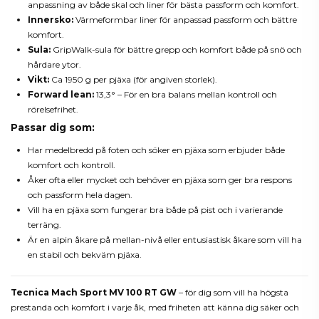
anpassning av både skal och liner för bästa passform och komfort.
Innersko:
Värmeformbar liner för anpassad passform och bättre
komfort.
Sula:
GripWalk-sula för bättre grepp och komfort både på snö och
hårdare ytor.
Vikt:
Ca 1950 g per pjäxa (för angiven storlek).
Forward lean:
13,3° – För en bra balans mellan kontroll och
rörelsefrihet.
Passar dig som:
Har medelbredd på foten och söker en pjäxa som erbjuder både
komfort och kontroll.
Åker ofta eller mycket och behöver en pjäxa som ger bra respons
och passform hela dagen.
Vill ha en pjäxa som fungerar bra både på pist och i varierande
terräng.
Är en alpin åkare på mellan-nivå eller entusiastisk åkare som vill ha
en stabil och bekväm pjäxa.
Tecnica Mach Sport MV 100 RT GW
– för dig som vill ha högsta
prestanda och komfort i varje åk, med friheten att känna dig säker och