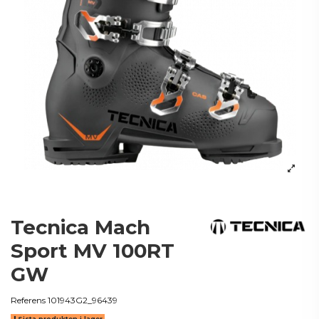
Tecnica Mach
Sport MV 100RT
GW
Referens
101943G2_96439
Sista produkten i lager