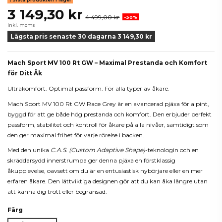
3 149,30 kr
4 499,00 kr
-30%
Inkl. moms
Lägsta pris senaste 30 dagarna 3 149,30 kr
Mach Sport MV 100 Rt GW – Maximal Prestanda och Komfort
för Ditt Åk
Ultrakomfort. Optimal passform. För alla typer av åkare.
Mach Sport MV 100 Rt GW Race Grey är en avancerad pjäxa för alpint,
byggd för att ge både hög prestanda och komfort. Den erbjuder perfekt
passform, stabilitet och kontroll för åkare på alla nivåer, samtidigt som
den ger maximal frihet för varje rörelse i backen.
Med den unika
C.A.S. (Custom Adaptive Shape)
-teknologin och en
skräddarsydd innerstrumpa ger denna pjäxa en förstklassig
åkupplevelse, oavsett om du är en entusiastisk nybörjare eller en mer
erfaren åkare. Den lättviktiga designen gör att du kan åka längre utan
att känna dig trött eller begränsad.
Färg