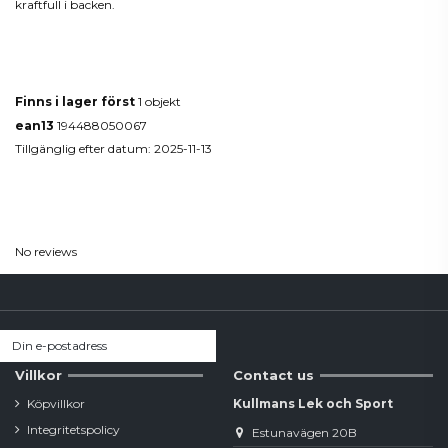
kraftfull i backen.
Produktdetaljer
Finns i lager först
1 objekt
ean13
194488050067
Tillgänglig efter datum:
2025-11-13
Reviews
(0)
No reviews
Villkor
Contact us
Köpvillkor
Kullmans Lek och Sport
Integritetspolicy
Estunavägen 20B