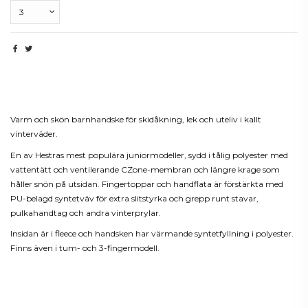
Beskrivning
Varm och skön barnhandske för skidåkning, lek och uteliv i kallt
vinterväder.
En av Hestras mest populära juniormodeller, sydd i tålig polyester med
vattentätt och ventilerande CZone-membran och längre krage som
håller snön på utsidan. Fingertoppar och handflata är förstärkta med
PU-belagd syntetväv för extra slitstyrka och grepp runt stavar,
pulkahandtag och andra vinterprylar.
Insidan är i fleece och handsken har värmande syntetfyllning i polyester.
Finns även i tum- och 3-fingermodell.
Produktdetaljer