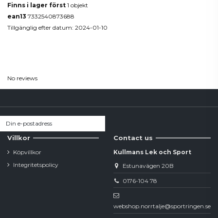
Finns i lager först
1 objekt
ean13
7332540873688
Tillgänglig efter datum:
2024-01-10
Reviews
(0)
No reviews
Villkor
Contact us
Köpvillkor
Kullmans Lek och Sport
Integritetspolicy
Estunavägen 20B
0176-104 78
webshop.norrtalje@sportringen.se