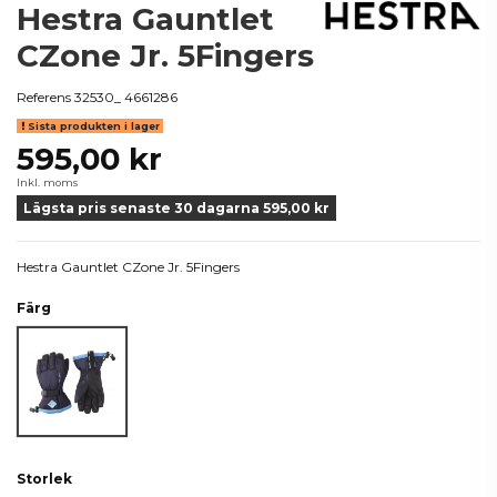
Hestra Gauntlet
CZone Jr. 5Fingers
Referens
32530_ 4661286
Sista produkten i lager
595,00 kr
Inkl. moms
Lägsta pris senaste 30 dagarna 595,00 kr
Hestra Gauntlet CZone Jr. 5Fingers
Färg
Blå
Storlek