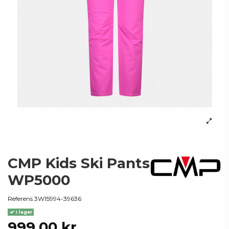
CMP Kids Ski Pants
WP5000
Referens
3W15994-39636
I lager
999,00 kr