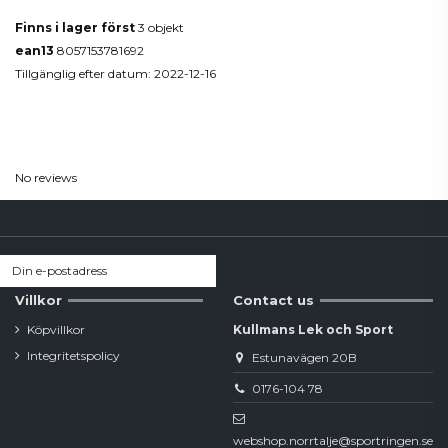
Finns i lager först
3 objekt
ean13
8057153781692
Tillgänglig efter datum:
2022-12-16
Reviews
(0)
No reviews
Villkor
Contact us
Köpvillkor
Kullmans Lek och Sport
Integritetspolicy
Estunavägen 20B
0176-104 78
webshop.norrtalje@sportringen.se