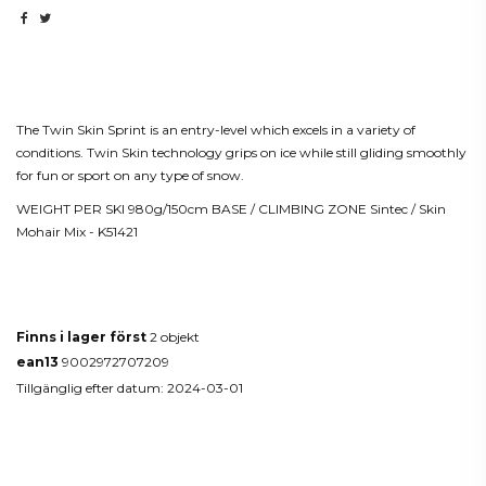
Beskrivning
The Twin Skin Sprint is an entry-level which excels in a variety of
conditions. Twin Skin technology grips on ice while still gliding smoothly
for fun or sport on any type of snow.
WEIGHT PER SKI 980g/150cm BASE / CLIMBING ZONE Sintec / Skin
Mohair Mix - K51421
Produktdetaljer
Finns i lager först
2 objekt
ean13
9002972707209
Tillgänglig efter datum:
2024-03-01
Reviews
(0)