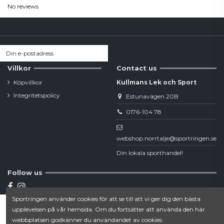
No reviews
Villkor
Contact us
Köpvillkor
Kullmans Lek och Sport
Integritetspolicy
Estunavägen 20B
0176-104 78
webshop.norrtalje@sportringen.se
Din lokala sporthandel!
Follow us
Sportringen använder cookies för att se till att vi ger dig den bästa
Newsletter
upplevelsen på vår hemsida. Om du fortsätter att använda den här
Lägg till i varukorgen
webbplatsen godkänner du användandet av cookies.