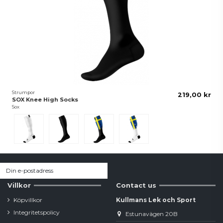
Strumpor
219,00 kr
SOX Knee High Socks
Sox
Vit
Svart
Sverige/Svart
Sverige/Vit
Villkor
Contact us
Köpvillkor
Kullmans Lek och Sport
Integritetspolicy
Estunavägen 20B