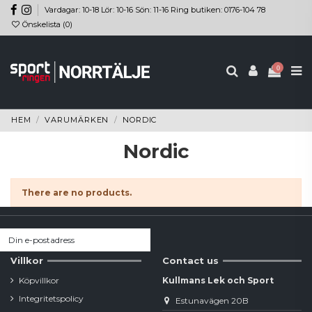
Vardagar: 10-18 Lör: 10-16 Sön: 11-16 Ring butiken: 0176-104 78
Önskelista (
0
)
0
HEM
VARUMÄRKEN
NORDIC
Nordic
There are no products.
Villkor
Contact us
Köpvillkor
Kullmans Lek och Sport
Integritetspolicy
Estunavägen 20B