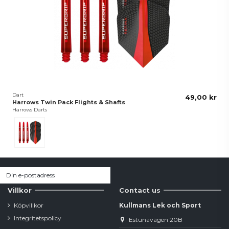
Dart
49,00 kr
Harrows Twin Pack Flights & Shafts
Harrows Darts
Röd
Villkor
Contact us
Köpvillkor
Kullmans Lek och Sport
Integritetspolicy
Estunavägen 20B