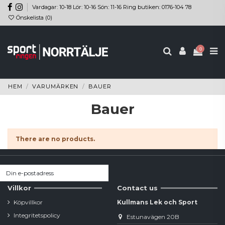
Vardagar: 10-18 Lör: 10-16 Sön: 11-16 Ring butiken: 0176-104 78
Önskelista (
0
)
0
HEM
VARUMÄRKEN
BAUER
Bauer
There are no products.
Villkor
Contact us
Köpvillkor
Kullmans Lek och Sport
Integritetspolicy
Estunavägen 20B