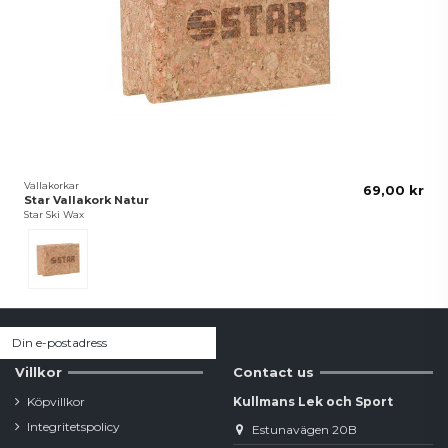
Vallakorkar
69,00 kr
Star Vallakork Natur
Star Ski Wax
Brun
Villkor
Contact us
Köpvillkor
Kullmans Lek och Sport
Integritetspolicy
Estunavägen 20B