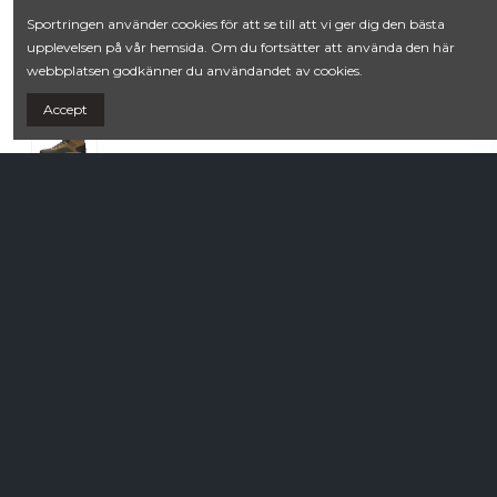
Sportringen använder cookies för att se till att vi ger dig den bästa
upplevelsen på vår hemsida. Om du fortsätter att använda den här
Kängor
1 899,00 kr
webbplatsen godkänner du användandet av cookies.
Merrell Thermo Kiruna 2 Tall WP
Merrell
Accept
Brun
Villkor
Contact us
Köpvillkor
Kullmans Lek och Sport
Integritetspolicy
Estunavägen 20B
0176-104 78
webshop.norrtalje@sportringen.se
Din lokala sporthandel!