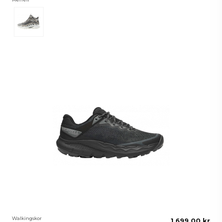
Grå
Walkingskor
1 699,00 kr