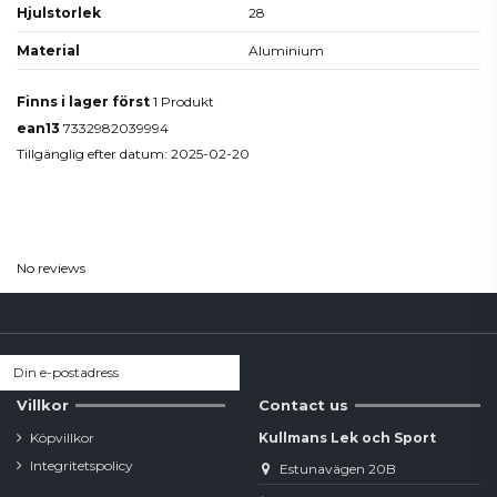
Hjulstorlek
28
Material
Aluminium
Finns i lager först
1 Produkt
ean13
7332982039994
Tillgänglig efter datum:
2025-02-20
Reviews
(0)
No reviews
Villkor
Contact us
Köpvillkor
Kullmans Lek och Sport
Integritetspolicy
Estunavägen 20B