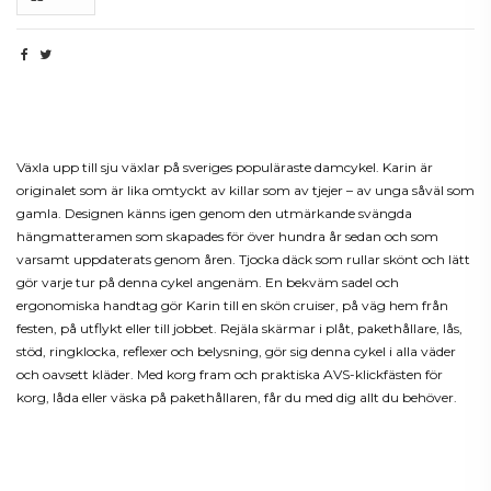
Beskrivning
Växla upp till sju växlar på sveriges populäraste damcykel. Karin är
originalet som är lika omtyckt av killar som av tjejer – av unga såväl som
gamla. Designen känns igen genom den utmärkande svängda
hängmatteramen som skapades för över hundra år sedan och som
varsamt uppdaterats genom åren. Tjocka däck som rullar skönt och lätt
gör varje tur på denna cykel angenäm. En bekväm sadel och
ergonomiska handtag gör Karin till en skön cruiser, på väg hem från
festen, på utflykt eller till jobbet. Rejäla skärmar i plåt, pakethållare, lås,
stöd, ringklocka, reflexer och belysning, gör sig denna cykel i alla väder
och oavsett kläder. Med korg fram och praktiska AVS-klickfästen för
korg, låda eller väska på pakethållaren, får du med dig allt du behöver.
Produktdetaljer