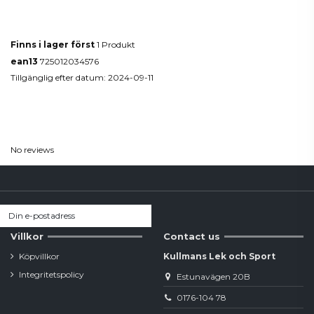
Produktdetaljer
Finns i lager först
1 Produkt
ean13
725012034576
Tillgänglig efter datum:
2024-09-11
Reviews
(0)
No reviews
Villkor
Contact us
Köpvillkor
Kullmans Lek och Sport
Integritetspolicy
Estunavägen 20B
0176-104 78