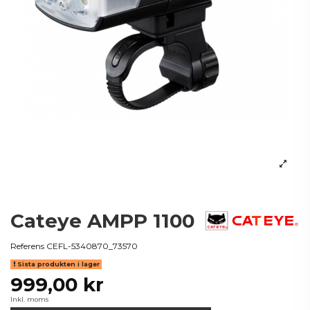
Cateye AMPP 1100
Referens
CEFL-5340870_73570
Sista produkten i lager
999,00 kr
Inkl. moms