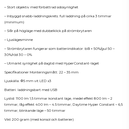
– Stort objektiv med förbättrad sidosynlighet
– Inbyggd snabb-laddningskrets: full laddning på cirka 3 timmar
(minimum)
– Slår på högläge med dubbelklick på strömbrytaren
– Ljuslägesminne
– Strömbrytaren fungerar som batteriindikator: blå + 50%/gul 50 –
30%/röd 30 – 0%
– Utmärkt synlighet på dagtid med HyperConstant-läget
Specifikationer Monteringsmått: 22 – 35 mm
Ljuskälla: Φ5 mm vit LED x3
Batteri: laddningsbart med USB
Lystid: 1100 lm 1,5 timmar konstant läge, medel effekt 800 lm – 2
timmar, låg effekt 400 lm – 4.5 timmar, Daytime Hyper Constant – 6,5
timmar, blinkande läge – 50 timmar
Vikt 200 gram (med konsol och batterier)