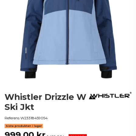
Whistler Drizzle W
Ski Jkt
Referens
W23318459054
Sista produkten i lager
999,00 kr