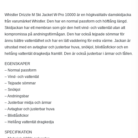
Beskrivning
Whistler Drizzle M Ski Jacket W-Pro 10000 är en högkvalitativ damskidjacka
från varumärket Whistler. Den har en normal passform och höftlång längd.
Skidjackan har ett membran som gör den helt vind- och vattentät utan att
kompromissa på andningsförmågan. Den har också tejpade sömmar för
ännu bättre vattentäthet och har en lätt vaddering för extra värme. Jackan är
utrustad med en avtagbar och justerbar huva, snökjol, blixtlåsfickor och en
hellång vattentät dragkedja framtill. Den är också justerbar i ärmar och fållen.
EGENSKAPER
– Normal passform
– Vind- och vattentät
– Tejpade sömmar
– Snökjol
– Andningsbar
– Justerbar midja och ärmar
– Avtagbar och justerbar huva
– Blixtlåsfickor
– Hellång vattentät dragkedja
SPECIFIKATION