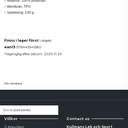
– Material: 100% polyester
– Membran: TPU
– Vaddering: 130 g
Produktdetaljer
Finns i lager först
1 objekt
ean13
5715443541380
Tillgänglig efter datum:
2023-11-23
Reviews
(0)
No reviews
Villkor
Contact us
Köpvillkor
Kullmans Lek och Sport