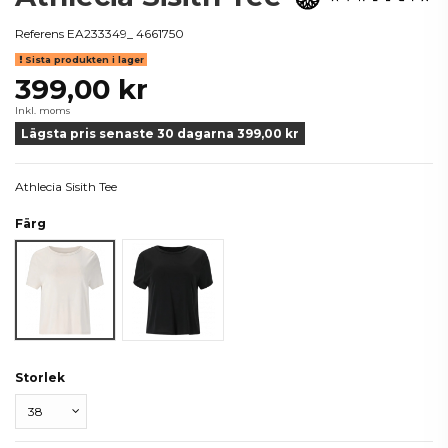
Referens
EA233349_ 4661750
Sista produkten i lager
399,00 kr
Inkl. moms
Lägsta pris senaste 30 dagarna 399,00 kr
Athlecia Sisith Tee
Färg
Vit
Svart
Storlek