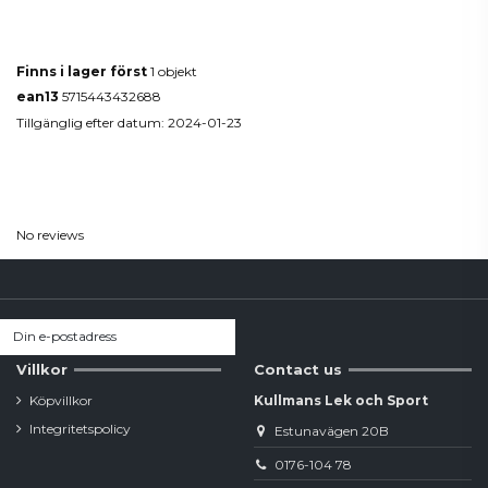
Produktdetaljer
Finns i lager först
1 objekt
ean13
5715443432688
Tillgänglig efter datum:
2024-01-23
Reviews
(0)
No reviews
Villkor
Contact us
Köpvillkor
Kullmans Lek och Sport
Integritetspolicy
Estunavägen 20B
0176-104 78