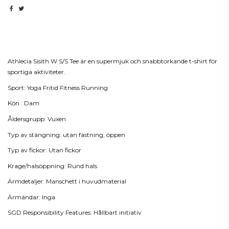
Beskrivning
Athlecia Sisith W S/S Tee är en supermjuk och snabbtorkande t-shirt för
sportiga aktiviteter.
Sport: Yoga Fritid Fitness Running
Kön : Dam
Åldersgrupp: Vuxen
Typ av stängning: utan fästning, öppen
Typ av fickor: Utan fickor
Krage/halsöppning: Rund hals
Ärmdetaljer: Manschett i huvudmaterial
Ärmändar: Inga
SGD Responsibility Features: Hållbart initiativ