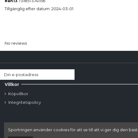
ean13
7318573741156
Tillgänglig efter datum:
2024-03-01
No reviews
Villkor
Köpvillkor
Integritetspolicy
Sportringen använder cookies för att se till att vi ger dig den