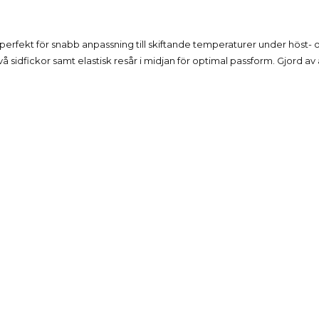
Beskrivning
erfekt för snabb anpassning till skiftande temperaturer under höst- 
 två sidfickor samt elastisk resår i midjan för optimal passform. Gjord a
Produktdetaljer