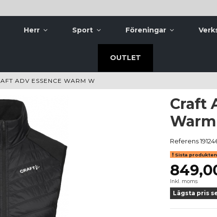
Herr
Sport
Föreningar
Verk
OUTLET
AFT ADV ESSENCE WARM W
Craft
Warm
Referens
19124
Sista produkten 
849,0
Inkl. moms
Lägsta pris s