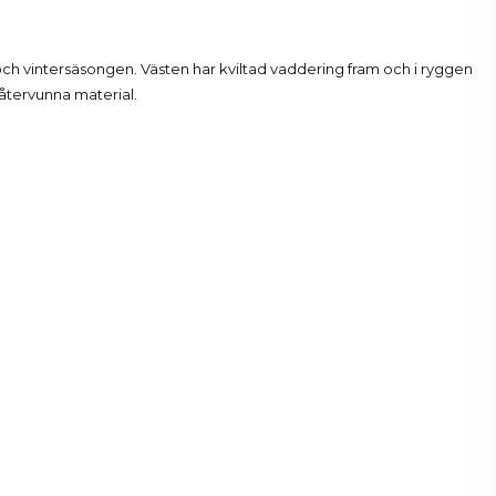
och vintersäsongen. Västen har kviltad vaddering fram och i ryggen
v återvunna material.