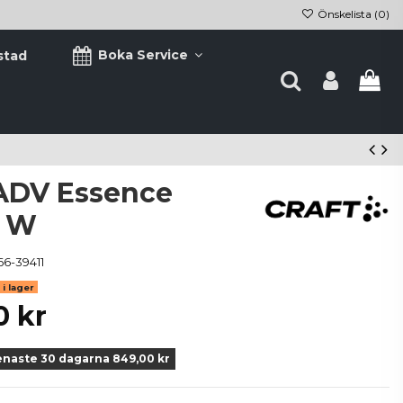
Önskelista (
0
)
Boka Service
stad
 ADV Essence
 W
66-39411
i lager
0 kr
enaste 30 dagarna 849,00 kr