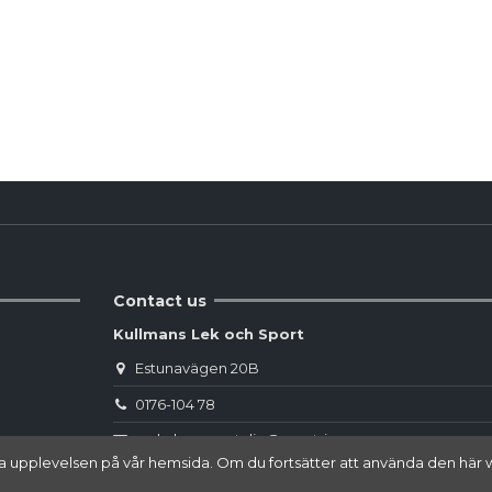
Reviews
(0)
Contact us
Kullmans Lek och Sport
Estunavägen 20B
0176-104 78
webshop.norrtalje@sportringen.se
 bästa upplevelsen på vår hemsida. Om du fortsätter att använda den 
Din lokala sporthandel!