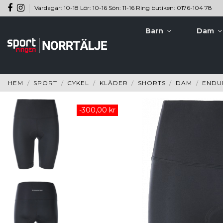
Vardagar: 10-18 Lör: 10-16 Sön: 11-16 Ring butiken: 0176-104 78
Barn
Dam
HEM
SPORT
CYKEL
KLÄDER
SHORTS
DAM
ENDU
-300,00 kr