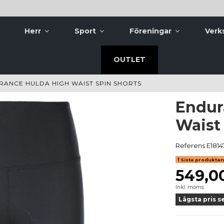
Herr
Sport
Föreningar
Verk
OUTLET
RANCE HULDA HIGH WAIST SPIN SHORTS
Endur
Waist
Referens
E1814
Sista produkten 
549,0
Inkl. moms
Lägsta pris s