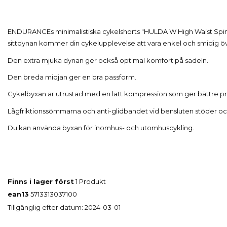
ENDURANCEs minimalistiska cykelshorts "HULDA W High Waist Spin S
sittdynan kommer din cykelupplevelse att vara enkel och smidig öv
Den extra mjuka dynan ger också optimal komfort på sadeln.
Den breda midjan ger en bra passform.
Cykelbyxan är utrustad med en lätt kompression som ger bättre p
Lågfriktionssömmarna och anti-glidbandet vid bensluten stöder ock
Du kan använda byxan för inomhus- och utomhuscykling.
Finns i lager först
1 Produkt
ean13
5713313037100
Tillgänglig efter datum:
2024-03-01