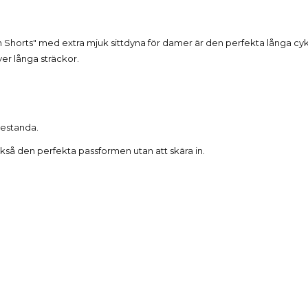
Beskrivning
horts" med extra mjuk sittdyna för damer är den perfekta långa cyke
er långa sträckor.
restanda.
så den perfekta passformen utan att skära in.
Produktdetaljer