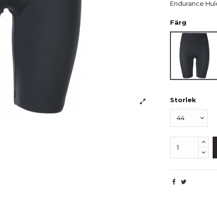
Endurance Huld
Färg
Svart
Storlek