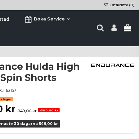
Önskelista (
0
)
Boka Service
stad
ance Hulda High
 Spin Shorts
75_63157
i lager
0 kr
849,00 kr
-300,00 kr
enaste 30 dagarna 549,00 kr