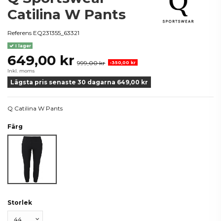
Catilina W Pants
Referens
EQ231355_63321
I lager
649,00 kr
999,00 kr
-350,00 kr
Inkl. moms
Lägsta pris senaste 30 dagarna 649,00 kr
Q Catilina W Pants
Färg
Svart
Storlek