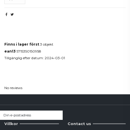
Produktdetaljer
Finns i lager först
3 objekt
ean13
5715350150958
Tillgänglig efter datum:
2024-03-01
Reviews
(0)
No reviews
Villkor
Contact us