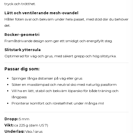
tryck och trötthet.
Lätt och ventilerande mesh-ovandel
Håller foten sval och bekväm under hela passet, med stöd där du behöver
det.
Rocker-geometri
Framåtdrivande design som ger ett smidigt och energifyllt steg.
Slitstark yttersula
Optimerad för väg och grus, med säkert grepp och hög slitstyrka.
Passar dig som:
Springer långa distanser på väg eller grus
Söker en maxdämpad och neutral sko med naturlig passform
Vill ha en lätt, stabil och bekväm löparsko för både träning och
långpass
Prioriterar komfort och rörelsefrihet under många mil
Dropp:
5 mm
Vikt:
ca 225 g (dam US 7)
Underlag:
Väg / grus