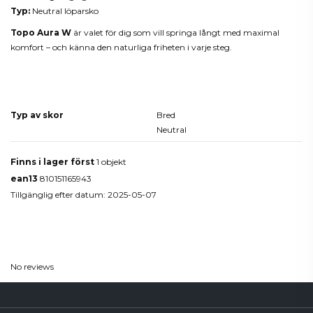
Typ:
Neutral löparsko
Topo Aura W
är valet för dig som vill springa långt med maximal
komfort – och känna den naturliga friheten i varje steg.
Produktdetaljer
Typ av skor
Bred
Neutral
Finns i lager först
1 objekt
ean13
810151165943
Tillgänglig efter datum:
2025-05-07
Reviews
(0)
No reviews