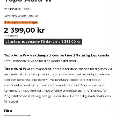
Varumärke:
Topo
Referens
W080_86901
Sista produkten i lager
2 399,00 kr
Inkl. moms
Lägsta pris senaste 30 dagarna 2 399,00 kr
Topo Aura W – Maxdämpad Komfort med Naturlig Löpkänsla
Lätt. Responsiv. Byggd för dina längsta distanser.
Topo Aura W
är en avancerad löparsko för dam, skapad för dig som vill
ha maximal dämpning utan att kompromissa med naturlig löpkänsla.
Med den generösa ZipFoam™-mellansulan, Topos karakteristiska
anatomiska passform och en ventilerande ovandel får du en sko som
kombinerar lyxig komfort med effektiv energiåtergivning. Perfekt för
långa distanspass på väg och grus, där du vill känna dig stark, stabil och
fri i steget.
Färg