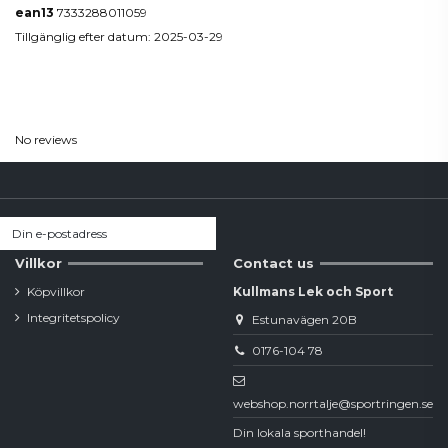
ean13
7333288011059
Tillgänglig efter datum:
2025-03-29
Reviews
(0)
No reviews
Villkor
Contact us
Köpvillkor
Kullmans Lek och Sport
Integritetspolicy
Estunavägen 20B
0176-104 78
webshop.norrtalje@sportringen.se
Din lokala sporthandel!