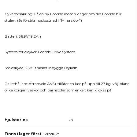
Cykelförsäkring: Få en ny Ecoride inom 7 dagar om din Ecoride blir
stulen. (Se försäkringskostnad i "Mina sidor")
Batteri: 36.9V 19.2Ah
System för elcykel: Ecoride Drive System
Stöldskydd: GPS-tracker inbyggd i cykeln
Pakethållare: Atranvelo AVS+ tillåter en last på upp till 27 kg, välj bland
olika korgar, väskor och barnstolar som enkelt kan klickas på
Produktdetaljer
Hjulstorlek
28
Finns i lager först
1 Produkt