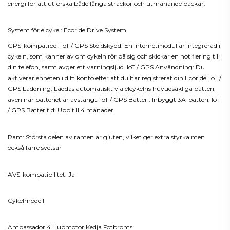
energi för att utforska både långa sträckor och utmanande backar.
System för elcykel: Ecoride Drive System
GPS-kompatibel: IoT / GPS Stöldskydd: En internetmodul är integrerad i
cykeln, som känner av om cykeln rör på sig och skickar en notifiering till
din telefon, samt avger ett varningsljud. IoT / GPS Användning: Du
aktiverar enheten i ditt konto efter att du har registrerat din Ecoride. IoT /
GPS Laddning: Laddas automatiskt via elcykelns huvudsakliga batteri,
även när batteriet är avstängt. IoT / GPS Batteri: Inbyggt 3A-batteri. IoT
/ GPS Batteritid: Upp till 4 månader.
Ram: Största delen av ramen är gjuten, vilket ger extra styrka men
också färre svetsar
AVS-kompatibilitet: Ja
Cykelmodell
Ambassador 4 Hubmotor Kedja Fotbroms