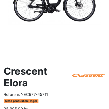
Crescent
Elora
Referens
YEC977-45711
Sista produkten i lager
28 995,00 kr