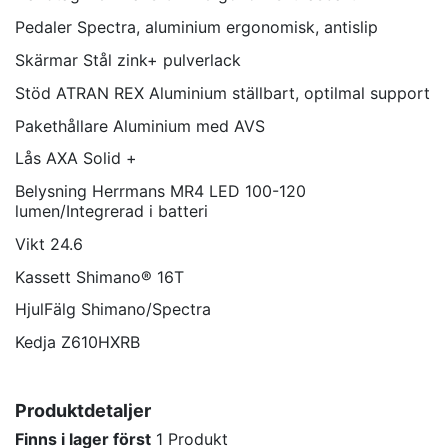
Pedaler
Spectra, aluminium ergonomisk, antislip
Skärmar
Stål zink+ pulverlack
Stöd
ATRAN REX Aluminium ställbart, optilmal support
Pakethållare
Aluminium med AVS
Lås
AXA Solid +
Belysning
Herrmans MR4 LED 100-120
lumen/Integrerad i batteri
Vikt
24.6
Kassett
Shimano® 16T
HjulFälg
Shimano/Spectra
Kedja
Z610HXRB
Produktdetaljer
Finns i lager först
1 Produkt