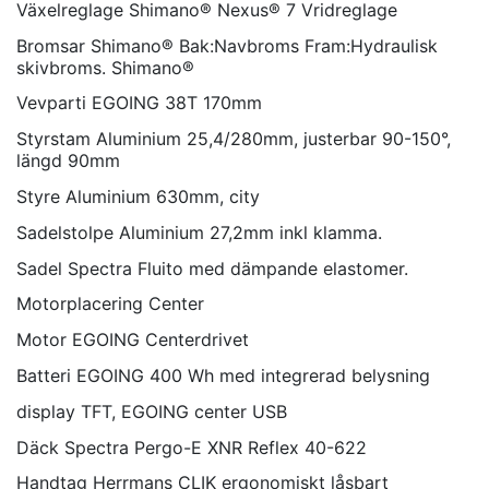
Växelreglage
Shimano® Nexus® 7 Vridreglage
Bromsar
Shimano® Bak:Navbroms Fram:Hydraulisk
skivbroms. Shimano®
Vevparti
EGOING 38T 170mm
Styrstam
Aluminium 25,4/280mm, justerbar 90-150°,
längd 90mm
Styre
Aluminium 630mm, city
Sadelstolpe
Aluminium 27,2mm inkl klamma.
Sadel
Spectra Fluito med dämpande elastomer.
Motorplacering
Center
Motor
EGOING Centerdrivet
Batteri
EGOING 400 Wh med integrerad belysning
display
TFT, EGOING center USB
Däck
Spectra Pergo-E XNR Reflex 40-622
Handtag
Herrmans CLIK ergonomiskt låsbart