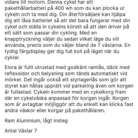
vidare till motorn. Denna cykel har ett
pakethållarbatteri på 400 wh som du kan plocka ur
cykeln och ta med dig. Din återförsäljare kan hjälpa
dig att låsa batteriet så att det bara fungerar med din
cykel och ställa in cykelns körstil så att den driver på
ett sätt som passar din cykling. Med en
knapptryckning väljer du sedan vilket läge du vill
använda, precis som du väljer bland de 7 växlarna. En
tydlig färgdisplay ger dig full koll på läget när du
cyklar.
Elora är fullt utrustad med godkänt ramlås, däck med
reflexsidor och belysning som tänds automatiskt vid
mörker. Det ingår också ett styrlagerlås som gör att
styret kan hållas upprätt vid parkering även om korgen
är fullastad. Cykeln kommer med en cykelkorg fram
där en cykelväska anpassad för korgen ingår. Korgen
som är avtagbar möjliggör att du enkelt kan klicka fast
andra väskor eller korgar på pakethållaren.
Ram
Aluminium, lågt insteg
Antal Växlar
7