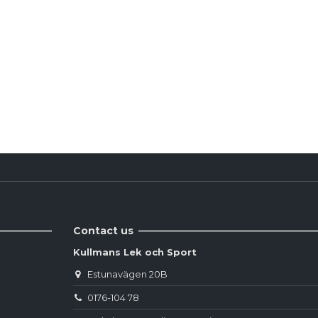
Produktdetaljer
Reviews
(0)
Contact us
Kullmans Lek och Sport
Estunavägen 20B
0176-104 78