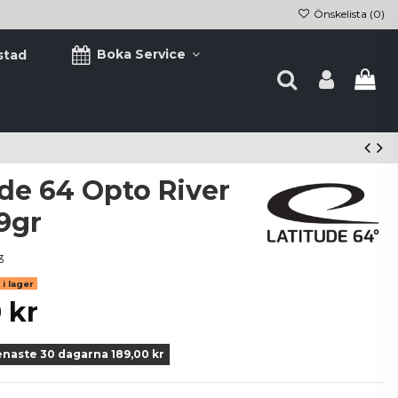
Önskelista (
0
)
Boka Service
stad
ude 64 Opto River
9gr
3
i lager
 kr
enaste 30 dagarna 189,00 kr