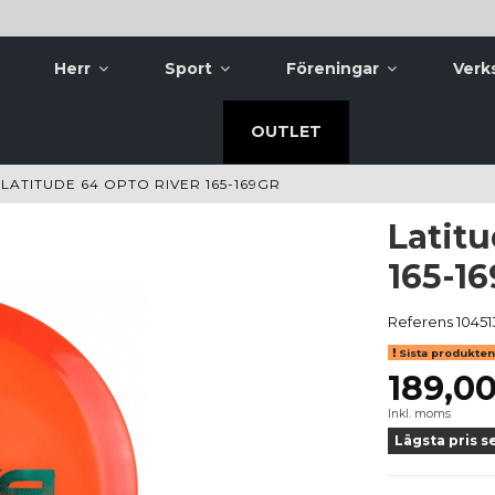
Herr
Sport
Föreningar
Verk
OUTLET
LATITUDE 64 OPTO RIVER 165-169GR
Latit
165-16
Referens
10451
Sista produkten 
189,00
Inkl. moms
Lägsta pris s