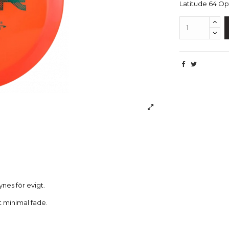
Latitude 64 Op
Beskrivning
synes för evigt.
t minimal fade.