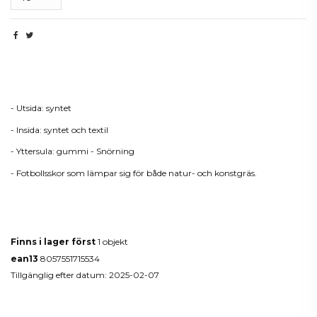
Beskrivning
- Utsida: syntet
- Insida: syntet och textil
- Yttersula: gummi - Snörning
- Fotbollsskor som lämpar sig för både natur- och konstgräs.
Produktdetaljer
Finns i lager först
1 objekt
ean13
8057551715534
Tillgänglig efter datum:
2025-02-07