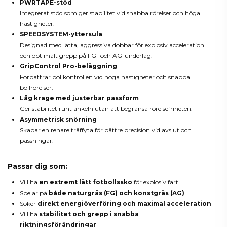
PWRTAPE-stöd
Integrerat stöd som ger stabilitet vid snabba rörelser och höga
hastigheter.
SPEEDSYSTEM-yttersula
Designad med lätta, aggressiva dobbar för explosiv acceleration
och optimalt grepp på FG- och AG-underlag.
GripControl Pro-beläggning
Förbättrar bollkontrollen vid höga hastigheter och snabba
bollrörelser.
Låg krage med justerbar passform
Ger stabilitet runt ankeln utan att begränsa rörelsefriheten.
Asymmetrisk snörning
Skapar en renare träffyta för bättre precision vid avslut och
passningar.
Passar dig som:
Vill ha
en extremt lätt fotbollssko
för explosiv fart
Spelar på
både naturgräs (FG) och konstgräs (AG)
Söker
direkt energiöverföring och maximal acceleration
Vill ha
stabilitet och grepp i snabba
riktningsförändringar