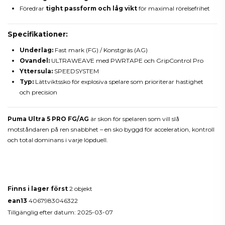
Föredrar
tight passform och låg vikt
för maximal rörelsefrihet
Specifikationer:
Underlag:
Fast mark (FG) / Konstgräs (AG)
Ovandel:
ULTRAWEAVE med PWRTAPE och GripControl Pro
Yttersula:
SPEEDSYSTEM
Typ:
Lättviktssko för explosiva spelare som prioriterar hastighet
och precision
Puma Ultra 5 PRO FG/AG
är skon för spelaren som vill slå
motståndaren på ren snabbhet – en sko byggd för acceleration, kontroll
och total dominans i varje löpduell.
Produktdetaljer
Finns i lager först
2 objekt
ean13
4067983046322
Tillgänglig efter datum:
2025-03-07