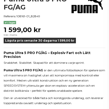
FG/AG
Referens
108161-01_82849
I lager
1 599,00 kr
Inkl. moms
Lägsta pris senaste 30 dagarna 1 599,00 kr
Puma Ultra 5 PRO FG/AG – Explosiv Fart och Lätt
Precision
Snabbhet. Stabilitet. Skapad för att dominera varje sprint.
Puma Ultra 5 PRO FG/AG
är den ultimata fotbollsskon för spelare som
vill maximera sin hastighet utan att kompromissa med kontroll eller
komfort. Med en ultralätt konstruktion och en ny generation
SPEEDSYSTEM-yttersula ger skon en explosiv acceleration och en
distinkt bollkänsla – perfekt för spelets snabbaste spelare.
Den är utvecklad för både fasta och konstgjorda underlag, och levererar
topprestanda oavsett underlag och spelsituation.