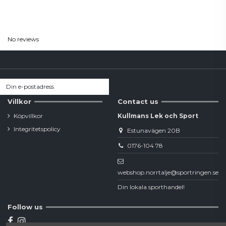
Reviews
(0)
No reviews
Villkor
Contact us
Köpvillkor
Kullmans Lek och Sport
Integritetspolicy
Estunavägen 20B
0176-104 78
webshop.norrtalje@sportringen.se
Din lokala sporthandel!
Follow us