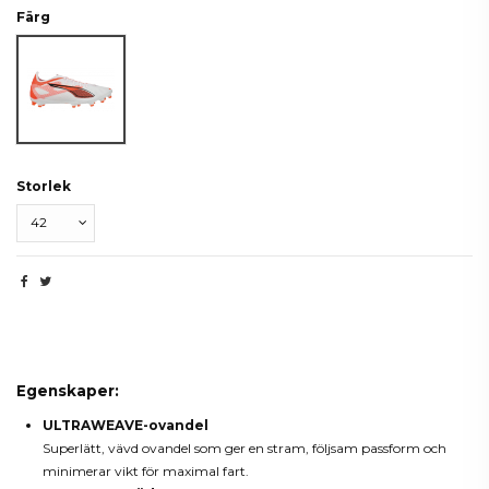
Färg
White-Black-Glowing Red
Storlek
Beskrivning
Egenskaper:
ULTRAWEAVE-ovandel
Superlätt, vävd ovandel som ger en stram, följsam passform och
minimerar vikt för maximal fart.