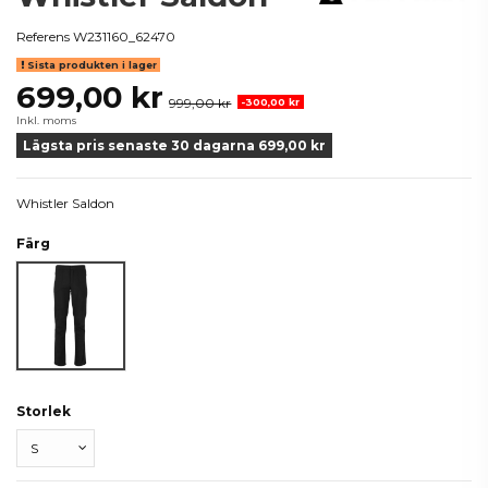
Referens
W231160_62470
Sista produkten i lager
699,00 kr
999,00 kr
-300,00 kr
Inkl. moms
Lägsta pris senaste 30 dagarna 699,00 kr
Whistler Saldon
Färg
Svart
Storlek