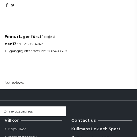
Produktdetaljer
Finns i lager först
1 objekt
ean13
5715350214742
Tillgänglig efter datum:
2024-03-01
Reviews
(0)
No reviews
Villkor
Contact us
Köpvillkor
Kullmans Lek och Sport
Integritetspolicy