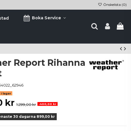
Önskelista (
0
)
Boka Service
stad
er Report Rihanna
t
4022_62946
i lager
0 kr
1 299,00 kr
-400,00 kr
enaste 30 dagarna 899,00 kr