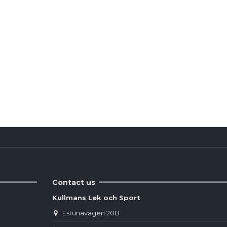
Produktdetaljer
Reviews
(0)
Contact us
Kullmans Lek och Sport
Estunavägen 20B