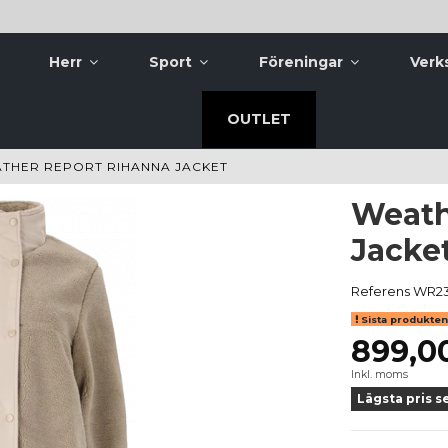
Herr
Sport
Föreningar
Verk
OUTLET
THER REPORT RIHANNA JACKET
Weath
Jacke
Referens
WR23
Sista produkten 
899,0
Inkl. moms
Lägsta pris s