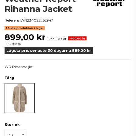
Rihanna Jacket
Referens
WR234022_62947
Sista produkten i lager
899,00 kr
1 299,00 kr
-400,00 kr
Inkl. moms
Lägsta pris senaste 30 dagarna 899,00 kr
WR Rihanna jkt
Färg
Beige
Storlek