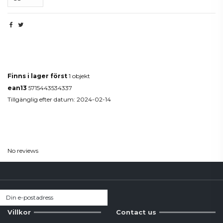
Produktdetaljer
Finns i lager först
1 objekt
ean13
5715443534337
Tillgänglig efter datum:
2024-02-14
Reviews
(0)
No reviews
Villkor
Contact us