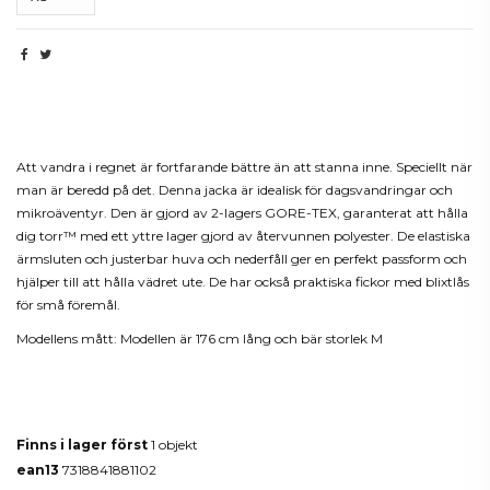
Beskrivning
Att vandra i regnet är fortfarande bättre än att stanna inne. Speciellt när
man är beredd på det. Denna jacka är idealisk för dagsvandringar och
mikroäventyr. Den är gjord av 2-lagers GORE-TEX, garanterat att hålla
dig torr™ med ett yttre lager gjord av återvunnen polyester. De elastiska
ärmsluten och justerbar huva och nederfåll ger en perfekt passform och
hjälper till att hålla vädret ute. De har också praktiska fickor med blixtlås
för små föremål.
Modellens mått: Modellen är 176 cm lång och bär storlek M
Produktdetaljer
Finns i lager först
1 objekt
ean13
7318841881102