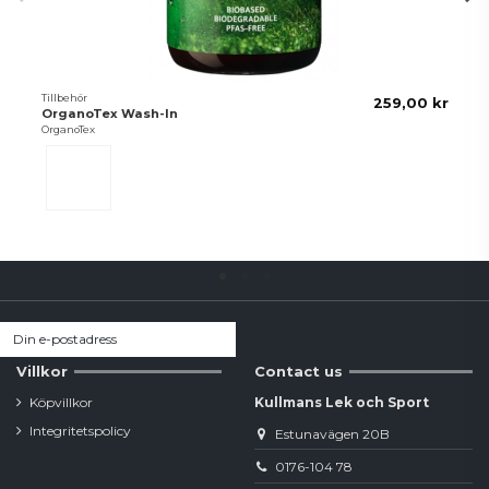
Tillbehör
259,00 kr
OrganoTex Wash-In
OrganoTex
Transparant
Villkor
Contact us
Köpvillkor
Kullmans Lek och Sport
Integritetspolicy
Estunavägen 20B
0176-104 78