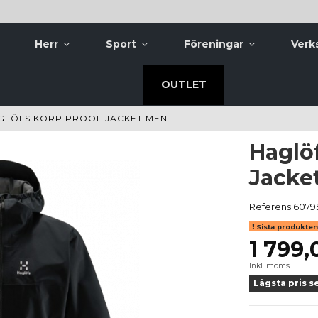
Herr
Sport
Föreningar
Verk
OUTLET
GLÖFS KORP PROOF JACKET MEN
Haglö
Jacke
Referens
6079
Sista produkten 
1 799,
Inkl. moms
Lägsta pris s