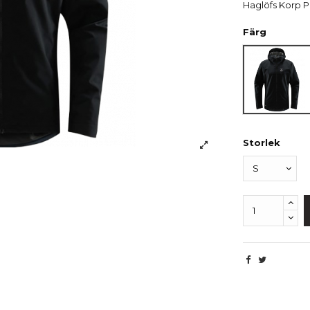
Haglöfs Korp 
Färg
True B
Storlek