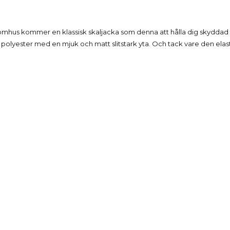
Beskrivning
tomhus kommer en klassisk skaljacka som denna att hålla dig skyddad 
 polyester med en mjuk och matt slitstark yta. Och tack vare den ela
Produktdetaljer
Reviews
(0)