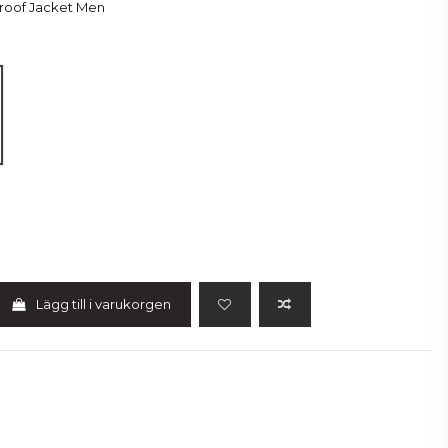
Proof Jacket Men
lack
Lägg till i varukorgen