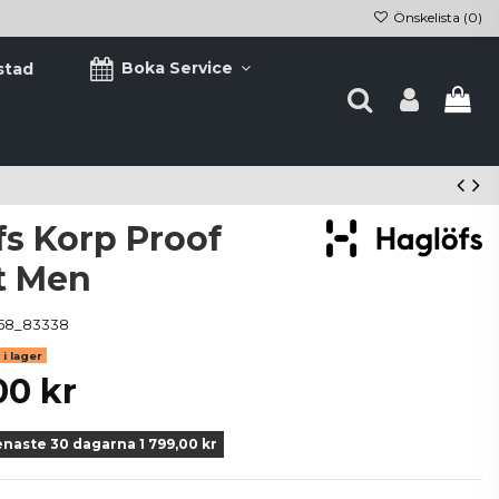
Önskelista (
0
)
Boka Service
stad
fs Korp Proof
t Men
58_83338
i lager
00 kr
enaste 30 dagarna 1 799,00 kr