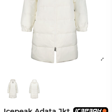
Icepeak Adata Jkt