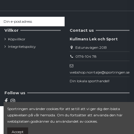
Villkor
Contact us
Köpvillkor
Kullmans Lek och Sport
Integritetspolicy
Estunavägen 20B
0176-104 78
webshop.norrtalje@sportringen.se
Din lokala sporthandel!
Follow us
Sportringen använder cookies för att se till att vi ger dig den bästa
Newsletter
upplevelsen på vår hemsida. Om du fortsätter att använda den här
Lägg till i varukorgen
webbplatsen godkänner du användandet av cookies.
Accept