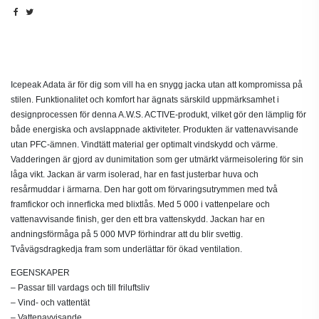
Beskrivning
Icepeak Adata är för dig som vill ha en snygg jacka utan att kompromissa på
stilen. Funktionalitet och komfort har ägnats särskild uppmärksamhet i
designprocessen för denna A.W.S. ACTIVE-produkt, vilket gör den lämplig för
både energiska och avslappnade aktiviteter. Produkten är vattenavvisande
utan PFC-ämnen. Vindtätt material ger optimalt vindskydd och värme.
Vadderingen är gjord av dunimitation som ger utmärkt värmeisolering för sin
låga vikt. Jackan är varm isolerad, har en fast justerbar huva och
resårmuddar i ärmarna. Den har gott om förvaringsutrymmen med två
framfickor och innerficka med blixtlås. Med 5 000 i vattenpelare och
vattenavvisande finish, ger den ett bra vattenskydd. Jackan har en
andningsförmåga på 5 000 MVP förhindrar att du blir svettig.
Tvåvägsdragkedja fram som underlättar för ökad ventilation.
EGENSKAPER
– Passar till vardags och till friluftsliv
– Vind- och vattentät
– Vattenavvisande