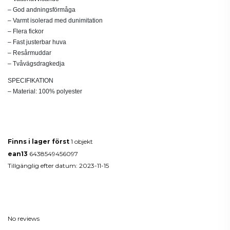
– God andningsförmåga
– Varmt isolerad med dunimitation
– Flera fickor
– Fast justerbar huva
– Resårmuddar
– Tvåvägsdragkedja
SPECIFIKATION
– Material: 100% polyester
Produktdetaljer
Finns i lager först
1 objekt
ean13
6438549456097
Tillgänglig efter datum:
2023-11-15
Reviews
(0)
No reviews