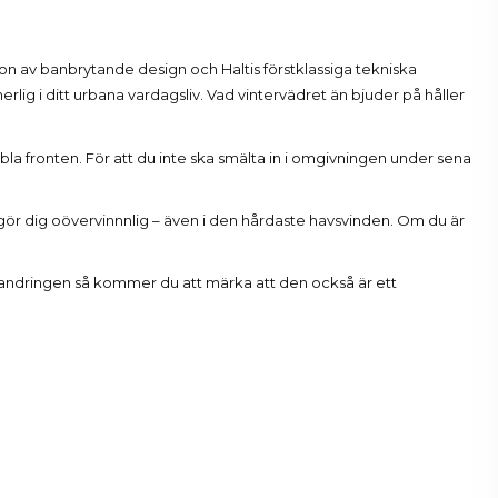
n av banbrytande design och Haltis förstklassiga tekniska
lig i ditt urbana vardagsliv. Vad vintervädret än bjuder på håller
bla fronten. För att du inte ska smälta in i omgivningen under sena
ör dig oövervinnnlig – även i den hårdaste havsvinden. Om du är
gvandringen så kommer du att märka att den också är ett