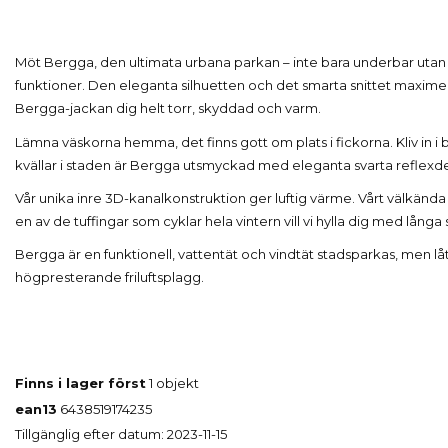
Möt Bergga, den ultimata urbana parkan – inte bara underbar utan
funktioner. Den eleganta silhuetten och det smarta snittet maximera
Bergga-jackan dig helt torr, skyddad och varm.
Lämna väskorna hemma, det finns gott om plats i fickorna. Kliv in i 
kvällar i staden är Bergga utsmyckad med eleganta svarta reflexde
Vår unika inre 3D-kanalkonstruktion ger luftig värme. Vårt välkän
en av de tuffingar som cyklar hela vintern vill vi hylla dig med lång
Bergga är en funktionell, vattentät och vindtät stadsparkas, men l
högpresterande friluftsplagg.
Finns i lager först
1 objekt
ean13
6438519174235
Tillgänglig efter datum:
2023-11-15