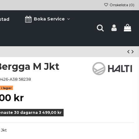
Önskelista (
0
)
Boka Service
stad
Bergga M Jkt
0426-A38 58238
i lager
00 kr
enaste 30 dagarna 3 499,00 kr
 Jkt