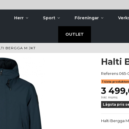
Herr
Sport
Föreningar
Verk
OUTLET
LTI BERGGA M JKT
Halti 
Referens
065-
Sista produkten 
3 499,
Inkl. moms
Lägsta pris s
Halti Bergga M