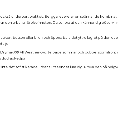
Beskrivning
 också underbart praktisk. Bergga levererar en spännande kombinatio
r den urbana rörelsefriheten. Du ser bra ut och känner dig oövervinner
butiken, bussen eller bilen och öppna bara det yttre lagret på den dub
taljer.
da DrymaxX® All Weather-tyg, tejpade sömmar och dubbel stormfront g
a sidodragkedjor.
åt inte det sofistikerade urbana utseendet lura dig. Prova den på hel
Produktdetaljer