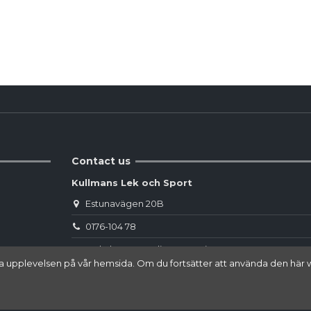
Reviews
(0)
Contact us
Kullmans Lek och Sport
Estunavägen 20B
0176-104 78
webshop.norrtalje@sportringen.se
 bästa upplevelsen på vår hemsida. Om du fortsätter att använda den 
Din lokala sporthandel!