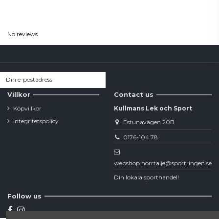
Reviews
(0)
No reviews
Villkor
Contact us
Köpvillkor
Kullmans Lek och Sport
Integritetspolicy
Estunavägen 20B
0176-104 78
webshop.norrtalje@sportringen.se
Din lokala sporthandel!
Follow us