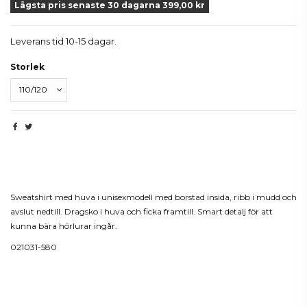
Lägsta pris senaste 30 dagarna 399,00 kr
Leverans tid 10-15 dagar.
Storlek
Beskrivning
Sweatshirt med huva i unisexmodell med borstad insida, ribb i mudd och
avslut nedtill. Dragsko i huva och ficka framtill. Smart detalj för att
kunna bära hörlurar ingår.
021031-580
Produktdetaljer