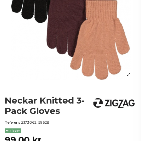
Neckar Knitted 3-
Pack Gloves
Referens
Z173062_59628
I lager
99,00 kr