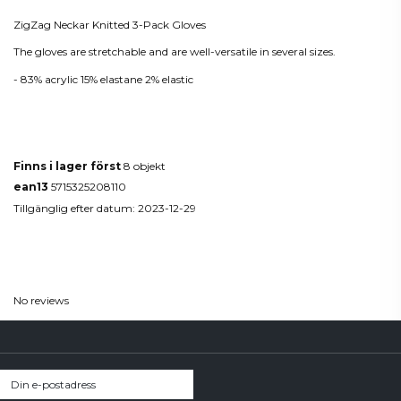
ZigZag Neckar Knitted 3-Pack Gloves
The gloves are stretchable and are well-versatile in several sizes.
- 83% acrylic 15% elastane 2% elastic
Produktdetaljer
Finns i lager först
8 objekt
ean13
5715325208110
Tillgänglig efter datum:
2023-12-29
Reviews
(0)
No reviews