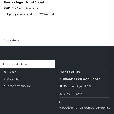
Finns i lager först
1 objekt
ean13
7332904149763
Tillgänglig efter datum:
2024-10-15
Reviews
(0)
No reviews
Villkor
Contact us
Köpvillkor
Kullmans Lek och Sport
Integritetspolicy
Estunavägen 20B
0176-104 78
webshop.norrtalje@sportringen.se