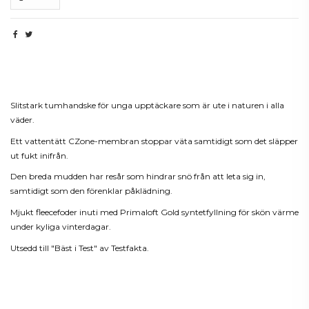
Beskrivning
Slitstark tumhandske för unga upptäckare som är ute i naturen i alla
väder.
Ett vattentätt CZone-membran stoppar väta samtidigt som det släpper
ut fukt inifrån.
Den breda mudden har resår som hindrar snö från att leta sig in,
samtidigt som den förenklar påklädning.
Mjukt fleecefoder inuti med Primaloft Gold syntetfyllning för skön värme
under kyliga vinterdagar.
Utsedd till "Bäst i Test" av Testfakta.
Produktdetaljer