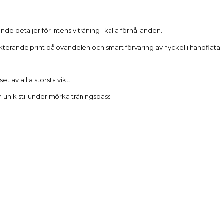
Beskrivning
 detaljer för intensiv träning i kalla förhållanden.
lekterande print på ovandelen och smart förvaring av nyckel i handflata
 av allra största vikt.
unik stil under mörka träningspass.
Produktdetaljer