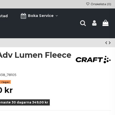
Önskelista (
0
)
Boka Service
stad
 Adv Lumen Fleece
838_78105
i lager
0 kr
enaste 30 dagarna 349,00 kr