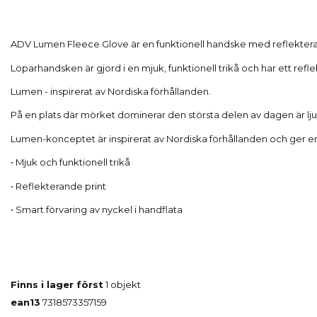
ADV Lumen Fleece Glove är en funktionell handske med reflekterande
Löparhandsken är gjord i en mjuk, funktionell trikå och har ett ref
Lumen - inspirerat av Nordiska förhållanden.
På en plats där mörket dominerar den största delen av dagen är ljuset
Lumen-konceptet är inspirerat av Nordiska förhållanden och ger en 
• Mjuk och funktionell trikå
• Reflekterande print
• Smart förvaring av nyckel i handflata
Finns i lager först
1 objekt
ean13
7318573357159