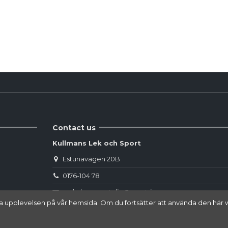
Reviews
(0)
Contact us
Kullmans Lek och Sport
Estunavägen 20B
0176-104 78
webshop.norrtalje@sportringen.se
 bästa upplevelsen på vår hemsida. Om du fortsätter att använda den 
Din lokala sporthandel!