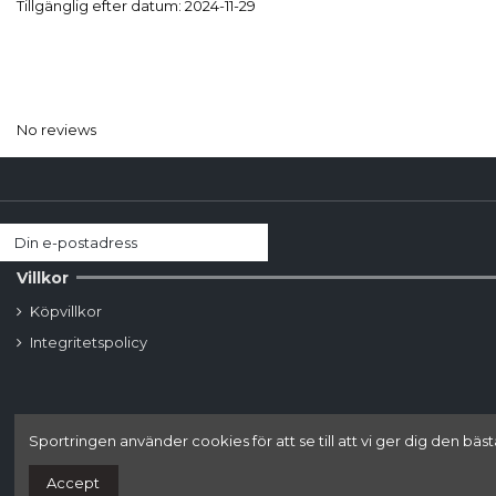
Tillgänglig efter datum:
2024-11-29
No reviews
Villkor
Köpvillkor
Integritetspolicy
Sportringen använder cookies för att se till att vi ger dig den
Accept