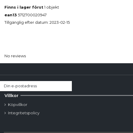
Finns i lager först
1 objekt
ean13
5712700020947
Tillgänglig efter datum:
2023-02-15
No reviews
Villkor
Köpvillkor
Integritetspolicy