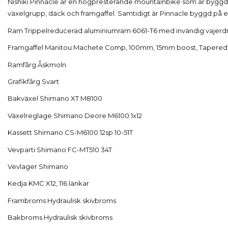
Nishiki Pinnacle är en högpresterande mountainbike som är byggd fö
växelgrupp, däck och framgaffel. Samtidigt är Pinnacle byggd på e
Ram Trippelreducerad aluminiumram 6061-T6 med invändig vajerd
Framgaffel Manitou Machete Comp, 100mm, 15mm boost, Tapered,
Ramfãrg Åskmoln
Grafikfãrg Svart
Bakväxel Shimano XT M8100
Växelreglage Shimano Deore M6100 1x12
Kassett Shimano CS-M6100 12sp 10-51T
Vevparti Shimano FC-MT510 34T
Vevlager Shimano
Kedja KMC X12, 116 länkar
Frambroms Hydraulisk skivbroms
Bakbroms Hydraulisk skivbroms