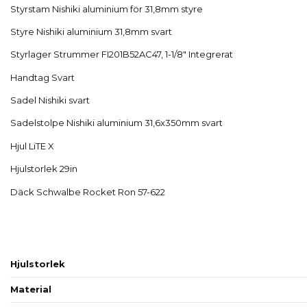
Styrstam Nishiki aluminium för 31,8mm styre
Styre Nishiki aluminium 31,8mm svart
Styrlager Strummer FI201B52AC47, 1-1/8" Integrerat
Handtag Svart
Sadel Nishiki svart
Sadelstolpe Nishiki aluminium 31,6x350mm svart
Hjul LiTE X
Hjulstorlek 29in
Däck Schwalbe Rocket Ron 57-622
Hjulstorlek
Material