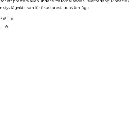
r att prestera även under tuffa förhållanden i svår terräng. Pinnacle
n styv lågvikts-ram för ökad prestationsförmåga.
ragning
 Luft