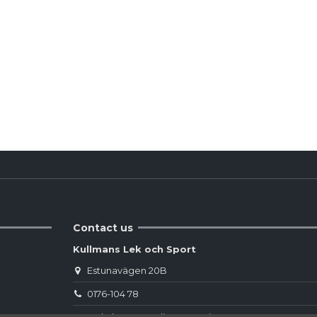
Reviews
(0)
Contact us
Kullmans Lek och Sport
Estunavägen 20B
0176-104 78