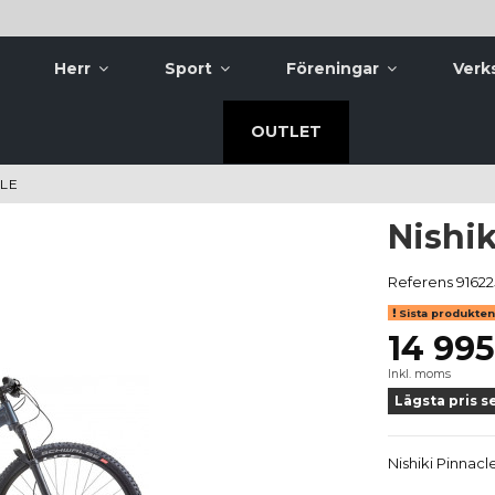
Herr
Sport
Föreningar
Verk
OUTLET
CLE
Nishik
Referens
91622
Sista produkten 
14 995
Inkl. moms
Lägsta pris s
Nishiki Pinnacl