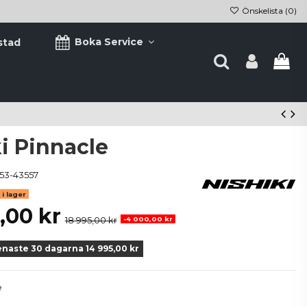
Önskelista (
0
)
Boka Service
stad
i Pinnacle
53-43557
i lager
,00 kr
18 995,00 kr
-4 000,00 kr
enaste 30 dagarna 14 995,00 kr
e