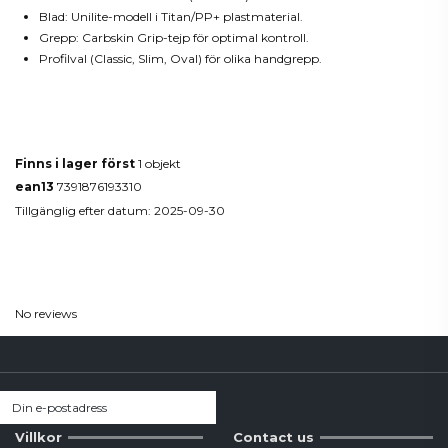
Blad: Unilite-modell i Titan/PP+ plastmaterial.
Grepp: Carbskin Grip-tejp för optimal kontroll.
Profilval (Classic, Slim, Oval) för olika handgrepp.
Produktdetaljer
Finns i lager först
1 objekt
ean13
7391876193310
Tillgänglig efter datum:
2025-09-30
Reviews
(0)
No reviews
Villkor
Contact us