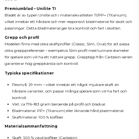
Premiumblad – Unilite TI
Bladet är av typen Unilite och i materialkvaliteten TI/PP+ (Titanium),
vilket innebär ett hårdare och mer responsivt bladmaterial för skott och
passningar. Detta bladmaterial ger bra kontroll och fart i skotten.
Grepp och profil
Modellen finns med olika skaftprofiler (Classic, Slim, Oval) för att passa
olika grepppreferenser – exempelvis Slim‑profil med tunnare diameter
för spelare som vill ha ett nättare grepp. Grepptejp från Carbskin-serien
garanterar hög greppkänsla och kontroll.
Typiska specifikationer
Flexnivå: 29 mm – vilket innebär ett något mjukare skaft än
hårdare varianter, och passar många spelare som vill ha fart och
kontroll.
Vikt: ca 176–183 gram beroende på profil och bladval.
Bladmaterial: PP+ (Titanium) eller liknande hård plastmaterial.
Skaftmaterial: 100 % kolfiber.
Materialsammanfattning
Skaft: 100 % vävd kolfiber (Carbskin).