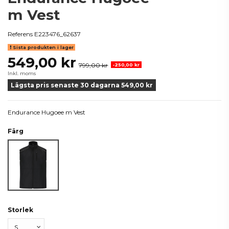
m Vest
Referens
E223476_62637
Sista produkten i lager
549,00 kr
799,00 kr
-250,00 kr
Inkl. moms
Lägsta pris senaste 30 dagarna 549,00 kr
Endurance Hugoee m Vest
Färg
Svart
Storlek