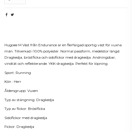
Beskrivning
Hugoee M Väst från Endurance är en flerfärgad sportig väst för vuxna
män. Tillverkad i 100% polyester. Normal passform, medelstor längd.
Dragkedja, bröstficka och sidofickor med dragkedja. Andningsbar,
vindtät och reflekterande. YKK-dragkedja. Perfekt för löpning.
Sport: Running
Kön : Herr
Åldersgrupp: Vuxen
Typ av stängning: Dragkedja
Typ av fickor: Bröstficka
Sidofickor med dragkedja
Fickor: Dragkedja