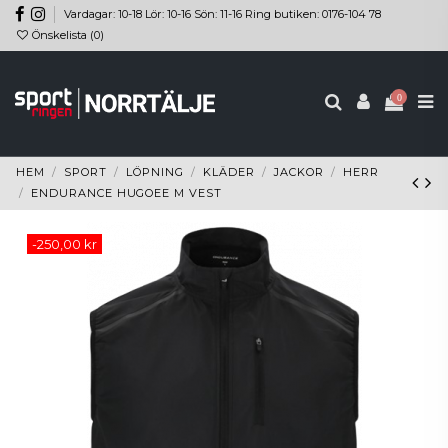
Vardagar: 10-18 Lör: 10-16 Sön: 11-16 Ring butiken: 0176-104 78
Önskelista (
0
)
0
HEM
SPORT
LÖPNING
KLÄDER
JACKOR
HERR
ENDURANCE HUGOEE M VEST
-250,00 kr