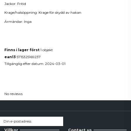
Jackor: Fritid
Krage/halsöppning: Krage för skydd av hakan
Ärmändar: Inga
Produktdetaljer
Finns i lager först
1 objekt
ean13
5715325169237
Tillgänglig efter datum:
2024-03-01
Reviews
(0)
No reviews
Villkor
Contact us