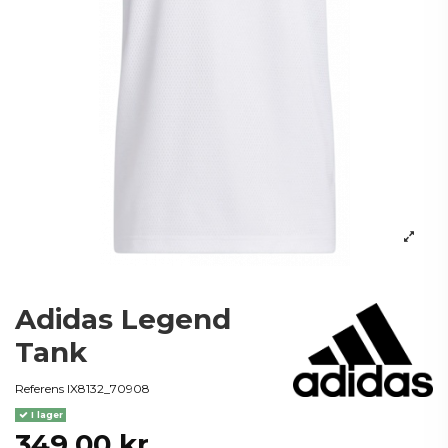
Adidas Legend
Tank
Referens
IX8132_70908
I lager
349,00 kr