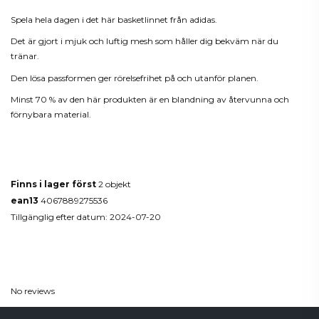
Spela hela dagen i det här basketlinnet från adidas.
Det är gjort i mjuk och luftig mesh som håller dig bekväm när du
tränar.
Den lösa passformen ger rörelsefrihet på och utanför planen.
Minst 70 % av den här produkten är en blandning av återvunna och
förnybara material.
Produktdetaljer
Finns i lager först
2 objekt
ean13
4067889275536
Tillgänglig efter datum:
2024-07-20
Reviews
(0)
No reviews