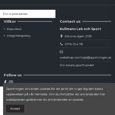
Villkor
Contact us
Köpvillkor
Kullmans Lek och Sport
Integritetspolicy
Estunavägen 20B
0176-104 78
webshop.norrtalje@sportringen.se
Din lokala sporthandel!
Follow us
Sportringen använder cookies för att se till att vi ger dig den bästa
Newsletter
upplevelsen på vår hemsida. Om du fortsätter att använda den här
Lägg till i varukorgen
webbplatsen godkänner du användandet av cookies.
Accept