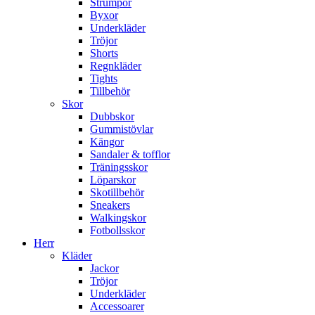
Strumpor
Byxor
Underkläder
Tröjor
Shorts
Regnkläder
Tights
Tillbehör
Skor
Dubbskor
Gummistövlar
Kängor
Sandaler & tofflor
Träningsskor
Löparskor
Skotillbehör
Sneakers
Walkingskor
Fotbollsskor
Herr
Kläder
Jackor
Tröjor
Underkläder
Accessoarer