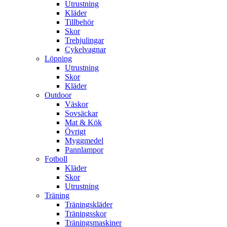
Utrustning
Kläder
Tillbehör
Skor
Trehjulingar
Cykelvagnar
Löpning
Utrustning
Skor
Kläder
Outdoor
Väskor
Sovsäckar
Mat & Kök
Övrigt
Myggmedel
Pannlampor
Fotboll
Kläder
Skor
Utrustning
Träning
Träningskläder
Träningsskor
Träningsmaskiner