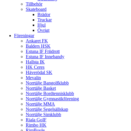
Tillbehör
Skateboard
Brädor
Truckar
Hjul
Övrigt
Föreningar
Ankaret FK
Balders HSK
Estuna IF Friidrott
Estuna IF Innebandy
Hallsta IK
HK Ceres
Häverödal SK
Mevalin
Norrtälje Bangolfklubb
Norrtälje Basket
Norrtälje Bordtennisklubb
Norrtälje Gymnastikförening
Norrtälje MMA
Norrtälje Segelsällskap
Norrtälje Simklubb
Riala GoIF
Rimbo HK
RimBoule