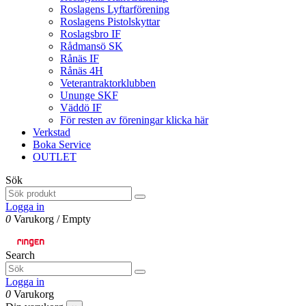
Roslagens Lyftarförening
Roslagens Pistolskyttar
Roslagsbro IF
Rådmansö SK
Rånäs IF
Rånäs 4H
Veterantraktorklubben
Ununge SKF
Väddö IF
För resten av föreningar klicka här
Verkstad
Boka Service
OUTLET
Sök
Logga in
0
Varukorg
/
Empty
Search
Logga in
0
Varukorg