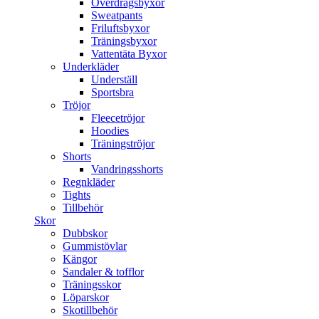
Överdragsbyxor
Sweatpants
Friluftsbyxor
Träningsbyxor
Vattentäta Byxor
Underkläder
Underställ
Sportsbra
Tröjor
Fleecetröjor
Hoodies
Träningströjor
Shorts
Vandringsshorts
Regnkläder
Tights
Tillbehör
Skor
Dubbskor
Gummistövlar
Kängor
Sandaler & tofflor
Träningsskor
Löparskor
Skotillbehör