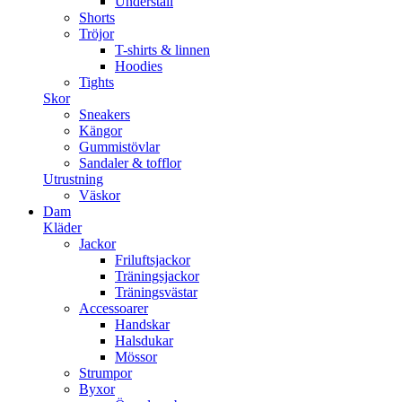
Underställ
Shorts
Tröjor
T-shirts & linnen
Hoodies
Tights
Skor
Sneakers
Kängor
Gummistövlar
Sandaler & tofflor
Utrustning
Väskor
Dam
Kläder
Jackor
Friluftsjackor
Träningsjackor
Träningsvästar
Accessoarer
Handskar
Halsdukar
Mössor
Strumpor
Byxor