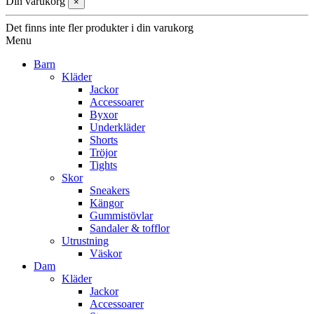
Din varukorg
×
Det finns inte fler produkter i din varukorg
Menu
Barn
Kläder
Jackor
Accessoarer
Byxor
Underkläder
Shorts
Tröjor
Tights
Skor
Sneakers
Kängor
Gummistövlar
Sandaler & tofflor
Utrustning
Väskor
Dam
Kläder
Jackor
Accessoarer