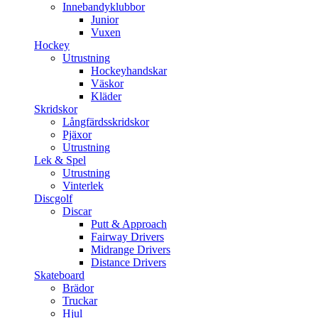
Innebandyklubbor
Junior
Vuxen
Hockey
Utrustning
Hockeyhandskar
Väskor
Kläder
Skridskor
Långfärdsskridskor
Pjäxor
Utrustning
Lek & Spel
Utrustning
Vinterlek
Discgolf
Discar
Putt & Approach
Fairway Drivers
Midrange Drivers
Distance Drivers
Skateboard
Brädor
Truckar
Hjul