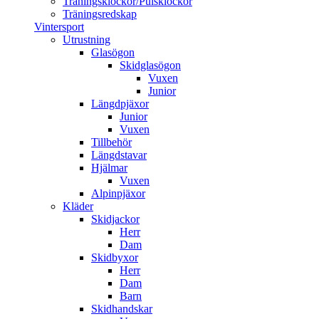
Träningsklockor/Pulsklockor
Träningsredskap
Vintersport
Utrustning
Glasögon
Skidglasögon
Vuxen
Junior
Längdpjäxor
Junior
Vuxen
Tillbehör
Längdstavar
Hjälmar
Vuxen
Alpinpjäxor
Kläder
Skidjackor
Herr
Dam
Skidbyxor
Herr
Dam
Barn
Skidhandskar