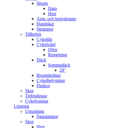
Shorts
Dam
Herr
Arm- och benvärmare
Handskar
Strumpor
Tillbehör
Cykellås
Cykelvård
Oljor
Rengöring
Däck
Sommadäck
28"
Bromsbelägg
Cykelbelysning
Flaskor
Skor
Trehjulingar
Cykelvagnar
Löpning
Utrustning
Pannlampor
Skor
Herr