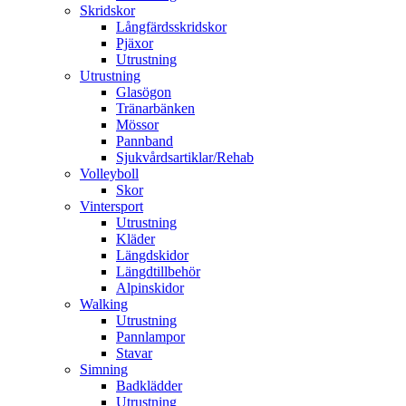
Skridskor
Långfärdsskridskor
Pjäxor
Utrustning
Utrustning
Glasögon
Tränarbänken
Mössor
Pannband
Sjukvårdsartiklar/Rehab
Volleyboll
Skor
Vintersport
Utrustning
Kläder
Längdskidor
Längdtillbehör
Alpinskidor
Walking
Utrustning
Pannlampor
Stavar
Simning
Badklädder
Utrustning