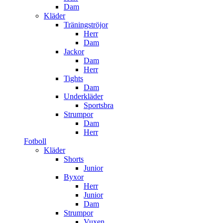
Dam
Kläder
Träningströjor
Herr
Dam
Jackor
Dam
Herr
Tights
Dam
Underkläder
Sportsbra
Strumpor
Dam
Herr
Fotboll
Kläder
Shorts
Junior
Byxor
Herr
Junior
Dam
Strumpor
Vuxen