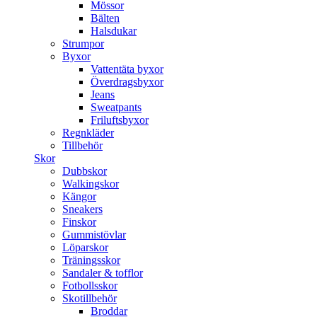
Mössor
Bälten
Halsdukar
Strumpor
Byxor
Vattentäta byxor
Överdragsbyxor
Jeans
Sweatpants
Friluftsbyxor
Regnkläder
Tillbehör
Skor
Dubbskor
Walkingskor
Kängor
Sneakers
Finskor
Gummistövlar
Löparskor
Träningsskor
Sandaler & tofflor
Fotbollsskor
Skotillbehör
Broddar