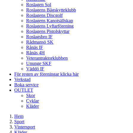
Roslagen Sol
Roslagens Bågskytteklubb
Roslagens Discgolf
Roslagens Kanotsällskap
Roslagens Lyftarförening
Roslagens Pistolskyttar
Roslagsbro IF
Rådmansö SK
Rånäs IF
Rånäs 4H
Veterantraktorklubben
Ununge SKF
Väddö IF
För resten av föreningar klicka här
Verkstad
Boka service
OUTLET
Skor
Cyklar
Kläder
Hem
Sport
Vintersport
Kläder