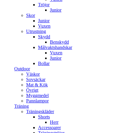
Tröjor
Junior
Skor
Junior
Vuxen
Utrustning
Skydd
Benskydd
Målvaktshandskar
Vuxen
Junior
Bollar
Outdoor
Väskor
Sovsäckar
Mat & Kök
Övrigt
Myggmedel
Pannlampor
Träning
Träningskläder
Shorts
Herr
Accessoarer
Träningströjor