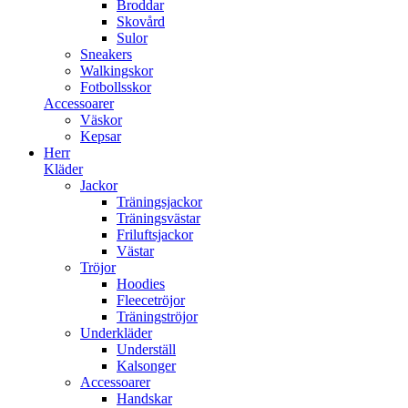
Broddar
Skovård
Sulor
Sneakers
Walkingskor
Fotbollsskor
Accessoarer
Väskor
Kepsar
Herr
Kläder
Jackor
Träningsjackor
Träningsvästar
Friluftsjackor
Västar
Tröjor
Hoodies
Fleecetröjor
Träningströjor
Underkläder
Underställ
Kalsonger
Accessoarer
Handskar