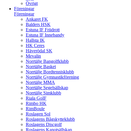
Övrigt
Föreningar
Föreningar
Ankaret FK
Balders HSK
Estuna IF Friidrott
Estuna IF Innebandy
Hallsta IK
HK Ceres
Häverödal SK
Mevalin
Norrtälje Bangolfklubb
Norrtälje Basket
Norrtälje Bordtennisklubb
Norrtälje Gymnastikförening
Norrtälje MMA
Norrtälje Segelsällskap
Norrtälje Simklubb
Riala GoIF
Rimbo HK
RimBoule
Roslagen Sol
Roslagens Bågskytteklubb
Roslagens Discgolf
Roslagens Kanotsällskap