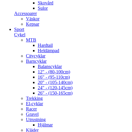
Skovård
Sulor
Accessoarer
Väskor
Kepsar
Sport
Cykel
MTB
Hardtail
Heldämpad
Citycyklar
Barncyklar
Balanscyklar
12" - (80-100cm)
16" - (95-110cm)
20" - (105-140cm)
24" - (120-145cm)
26" - (150-165cm)
Trekking
El-cyklar
Racer
Gravel
Utrustning
Hjälmar
Kläder