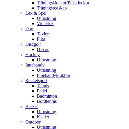
Träningsklockor/Pulsklockor
Träningsredskap
Lek & Spel
Utrustning
Vinterlek
Dart
Tavlor
Pilar
Discgolf
Discar
Hockey
Utrustning
Innebandy
Utrustning
Innebandyklubbor
Racketsport
Tennis
Padel
Badminton
Bordtennis
Basket
Utrustning
Kläder
Outdoor
Utrustning