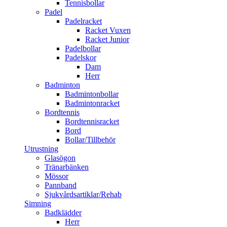
Tennisbollar
Padel
Padelracket
Racket Vuxen
Racket Junior
Padelbollar
Padelskor
Dam
Herr
Badminton
Badmintonbollar
Badmintonracket
Bordtennis
Bordtennisracket
Bord
Bollar/Tillbehör
Utrustning
Glasögon
Tränarbänken
Mössor
Pannband
Sjukvårdsartiklar/Rehab
Simning
Badklädder
Herr