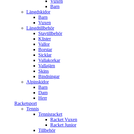
Vuxen
Barn
Längdskidor
Barn
Vuxen
Längdtillbehör
Stavtillbehör
Klister
Vallor
Borstar
Sicklar
Vallakorkar
Vallajärn
Skins
Bindningar
Alpinskidor
Barn
Dam
Herr
Racketsport
Tennis
Tennisracket
Racket Vuxen
Racket Junior
Tillbehör