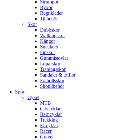
Strumpor
Byxor
Regnkläder
Tillbehör
Skor
Dubbskor
Walkingskor
Kängor
Sneakers
Finskor
Gummistövlar
Löparskor
Träningsskor
Sandaler & tofflor
Fotbollsskor
Skotillbehör
Sport
Cykel
MTB
Citycyklar
Barncyklar
Trekking
El-cyklar
Racer
Gravel