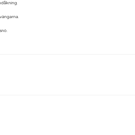
undåkning.
svängarna.
snö.