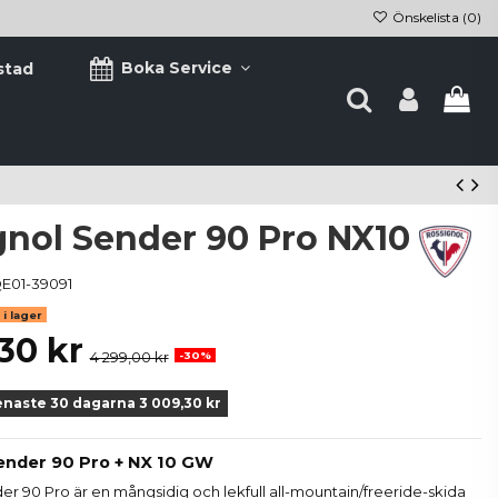
Önskelista (
0
)
Boka Service
stad
gnol Sender 90 Pro NX10
E01-39091
i lager
30 kr
4 299,00 kr
-30%
enaste 30 dagarna 3 009,30 kr
ender 90 Pro + NX 10 GW
er 90 Pro är en mångsidig och lekfull all-mountain/freeride-skida