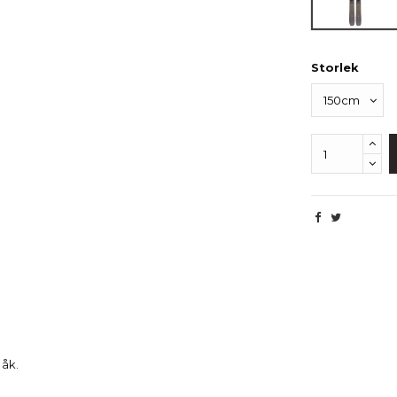
Storlek
Beskrivning
 åk.