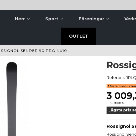
Herr
Sport
Föreningar
Verk
OUTLET
SSIGNOL SENDER 90 PRO NX10
Rossi
Referens
RRLQ
Sista produkten 
3 009,
Inkl. moms
Lägsta pris s
Rossignol S
Rossignol Send