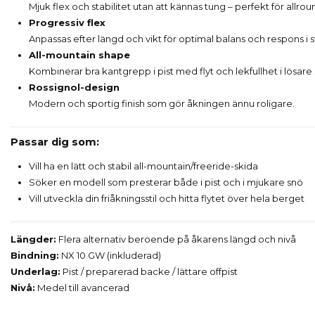
Mjuk flex och stabilitet utan att kännas tung – perfekt för allro
Progressiv flex
Anpassas efter längd och vikt för optimal balans och respons i 
All-mountain shape
Kombinerar bra kantgrepp i pist med flyt och lekfullhet i lösare 
Rossignol-design
Modern och sportig finish som gör åkningen ännu roligare.
Passar dig som:
Vill ha en lätt och stabil all-mountain/freeride-skida
Söker en modell som presterar både i pist och i mjukare snö
Vill utveckla din friåkningsstil och hitta flytet över hela berget
Längder:
Flera alternativ beroende på åkarens längd och nivå
Bindning:
NX 10 GW (inkluderad)
Underlag:
Pist / preparerad backe / lättare offpist
Nivå:
Medel till avancerad