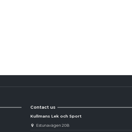
Produktdetaljer
Reviews
(0)
Contact us
Kullmans Lek och Sport
Estunavägen 20B