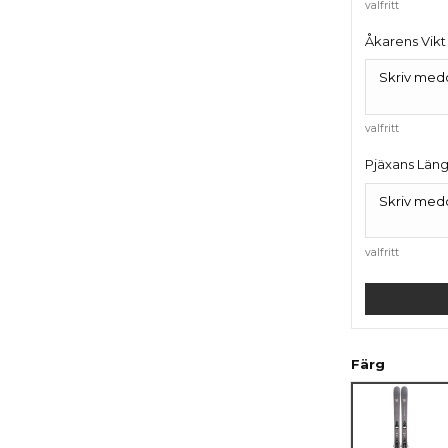
valfritt
Åkarens Vikt
valfritt
Pjäxans Län
valfritt
Färg
Grå