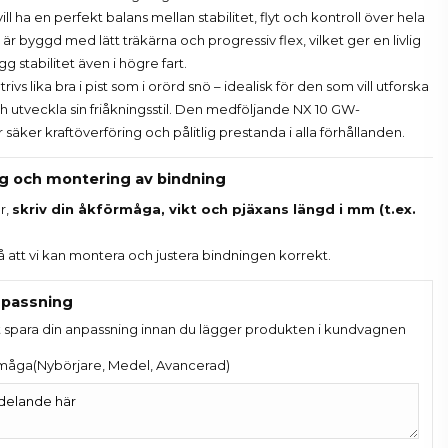
ill ha en perfekt balans mellan stabilitet, flyt och kontroll över hela
är byggd med lätt träkärna och progressiv flex, vilket ger en livlig
g stabilitet även i högre fart.
ivs lika bra i pist som i orörd snö – idealisk för den som vill utforska
h utveckla sin friåkningsstil. Den medföljande NX 10 GW-
säker kraftöverföring och pålitlig prestanda i alla förhållanden.
ng och montering av bindning
r,
skriv din åkförmåga, vikt och pjäxans längd i mm (t.ex.
så att vi kan montera och justera bindningen korrekt.
passning
t spara din anpassning innan du lägger produkten i kundvagnen
måga(Nybörjare, Medel, Avancerad)