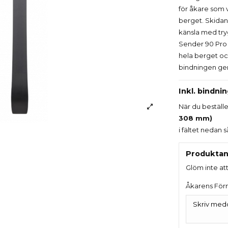
för åkare som v
berget. Skidan 
känsla med tryg
Sender 90 Pro tr
hela berget oc
bindningen ger 
Inkl. bindni
När du beställe
308 mm)
i fältet nedan 
Produktan
Glöm inte at
Åkarens För