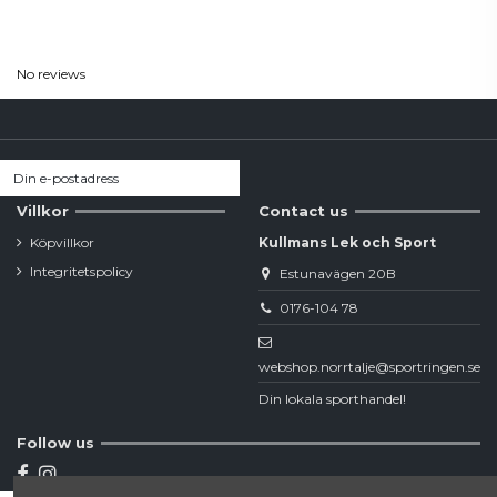
Reviews
(0)
No reviews
Villkor
Contact us
Köpvillkor
Kullmans Lek och Sport
Integritetspolicy
Estunavägen 20B
0176-104 78
webshop.norrtalje@sportringen.se
Din lokala sporthandel!
Follow us