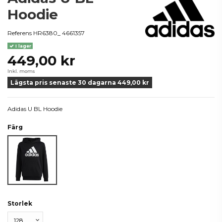
Hoodie
Referens
HR6380_ 4661357
I lager
449,00 kr
Inkl. moms
Lägsta pris senaste 30 dagarna 449,00 kr
Adidas U BL Hoodie
Färg
Svart
Storlek