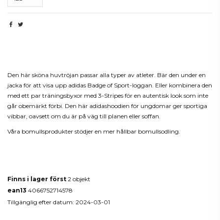
Beskrivning
Den här sköna huvtröjan passar alla typer av atleter. Bär den under en
jacka för att visa upp adidas Badge of Sport-loggan. Eller kombinera den
med ett par träningsbyxor med 3-Stripes för en autentisk look som inte
går obemärkt förbi. Den här adidashoodien för ungdomar ger sportiga
vibbar, oavsett om du är på väg till planen eller soffan.
Våra bomullsprodukter stödjer en mer hållbar bomullsodling.
Produktdetaljer
Finns i lager först
2 objekt
ean13
4066752714578
Tillgänglig efter datum:
2024-03-01