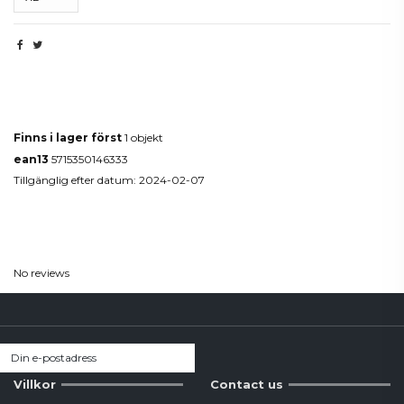
Produktdetaljer
Finns i lager först
1 objekt
ean13
5715350146333
Tillgänglig efter datum:
2024-02-07
Reviews
(0)
No reviews
Villkor
Contact us