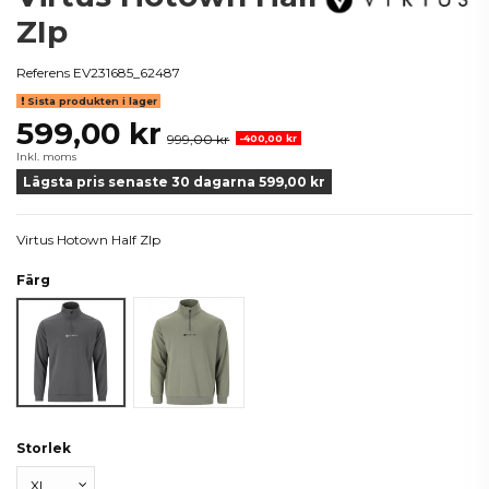
ZIp
Referens
EV231685_62487
Sista produkten i lager
599,00 kr
999,00 kr
-400,00 kr
Inkl. moms
Lägsta pris senaste 30 dagarna 599,00 kr
Virtus Hotown Half ZIp
Färg
Grå
Grön
Storlek