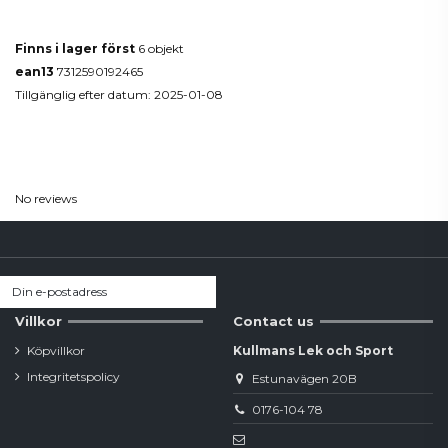
Produktdetaljer
Finns i lager först
6 objekt
ean13
7312590192465
Tillgänglig efter datum:
2025-01-08
Reviews
(0)
No reviews
Villkor
Contact us
Köpvillkor
Kullmans Lek och Sport
Integritetspolicy
Estunavägen 20B
0176-104 78