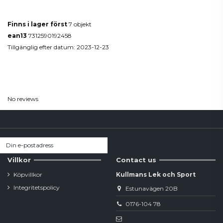
Produktdetaljer
Finns i lager först
7 objekt
ean13
7312590192458
Tillgänglig efter datum:
2023-12-23
Reviews
(0)
No reviews
Villkor
Contact us
Köpvillkor
Kullmans Lek och Sport
Integritetspolicy
Estunavägen 20B
0176-104 78