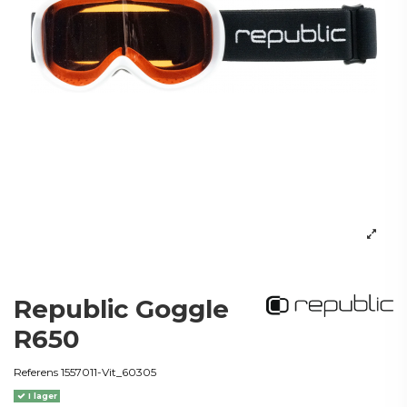
Republic Goggle
R650
Referens
1557011-Vit_60305
I lager