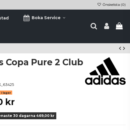
Önskelista (
0
)
Boka Service
stad
s Copa Pure 2 Club
3_63425
i lager
0 kr
enaste 30 dagarna 469,00 kr