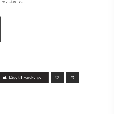
re 2 Club FxG J
rt
Lägg till i varukorgen