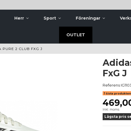
Herr
Sport
Föreningar
Verk
OUTLET
 PURE 2 CLUB FXG J
Adida
FxG J
Referens
IG110
Sista produkten 
469,0
Inkl. moms
Lägsta pris s