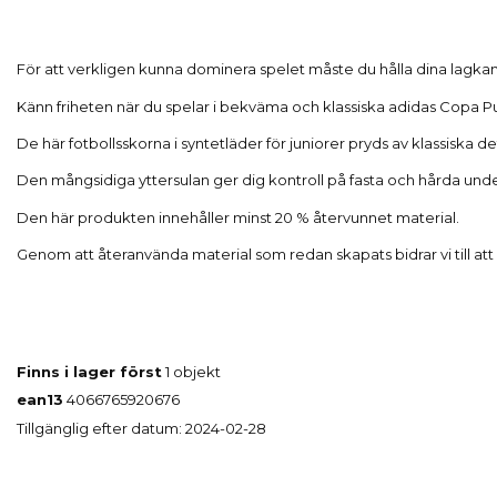
För att verkligen kunna dominera spelet måste du hålla dina lagka
Känn friheten när du spelar i bekväma och klassiska adidas Copa Pur
De här fotbollsskorna i syntetläder för juniorer pryds av klassiska det
Den mångsidiga yttersulan ger dig kontroll på fasta och hårda und
Den här produkten innehåller minst 20 % återvunnet material.
Genom att återanvända material som redan skapats bidrar vi till att
Finns i lager först
1 objekt
ean13
4066765920676
Tillgänglig efter datum:
2024-02-28