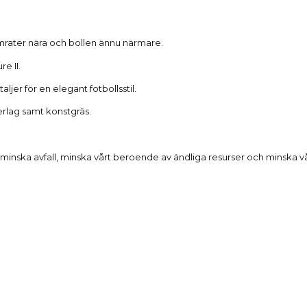
Beskrivning
mrater nära och bollen ännu närmare.
e II.
aljer för en elegant fotbollsstil.
erlag samt konstgräs.
 minska avfall, minska vårt beroende av ändliga resurser och minska v
Produktdetaljer