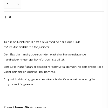
Beskrivning
Ta din bollkontroll till nästa nivå med de här Copa Club-
målvaktshandskarna för juniorer.
Den flexibla handryggen och den elastiska, halvomslutande
handledsremmen ger komfort och stabilitet.
Soft Grip-handflatan är skapad för slitstyrka, dämpning och grepp i alla
väder och ger en optimal bollkontroll.
En positiv skärning ger en bekväm känsla för målvakter som gillar
utrymme i fingrarna.
Produktdetaljer
Finns i lager först
1 Produkt