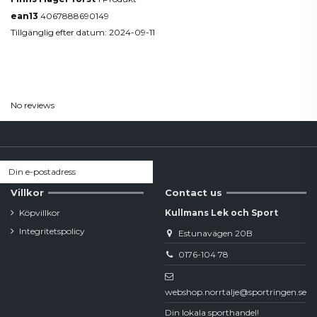
ean13
4067888690149
Tillgänglig efter datum:
2024-09-11
Reviews
(0)
No reviews
Villkor
Contact us
Köpvillkor
Kullmans Lek och Sport
Integritetspolicy
Estunavägen 20B
0176-104 78
webshop.norrtalje@sportringen.se
Din lokala sporthandel!