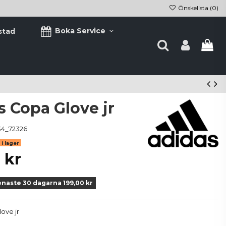
Önskelista (
0
)
Boka Service
stad
s Copa Glove jr
34_72326
i lager
 kr
enaste 30 dagarna 199,00 kr
ove jr