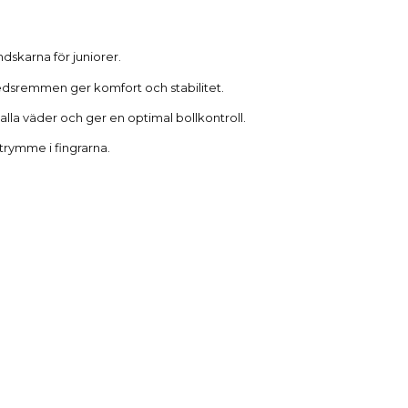
Beskrivning
dskarna för juniorer.
edsremmen ger komfort och stabilitet.
alla väder och ger en optimal bollkontroll.
trymme i fingrarna.
Produktdetaljer
Reviews
(0)