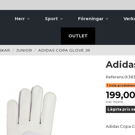
Herr
Sport
Föreningar
Verk
OUTLET
SKAR
JUNIOR
ADIDAS COPA GLOVE JR
Adida
Referens
IX38
Sista produkten 
199,00
Inkl. moms
Lägsta pris s
Adidas Copa Gl