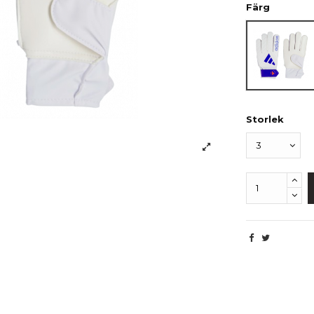
Färg
Vit
Storlek