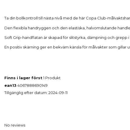
Ta din bollkontroll till nästa nivå med de här Copa Club-målvaktshan
Den flexibla handryggen och den elastiska, halvomslutande handl
Soft Grip-handflatan är skapad för slitstyrka, dämpning och grepp i 
En positiv skärning ger en bekväm känsla för målvakter som gillar u
Finns i lager först
1 Produkt
ean13
4067888690149
Tillgänglig efter datum:
2024-09-11
No reviews