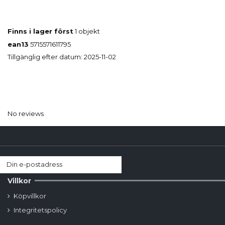
Finns i lager först
1 objekt
ean13
5715571611795
Tillgänglig efter datum:
2025-11-02
No reviews
Villkor
Köpvillkor
Integritetspolicy