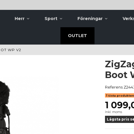
Herr
Sport
Föreningar
Verk
OUTLET
OOT WP V2
ZigZa
Boot 
Referens
Z244
Sista produkten 
1 099,
Inkl. moms
Lägsta pris s