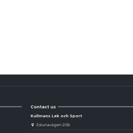
Produktdetaljer
Reviews
(0)
Contact us
Kullmans Lek och Sport
Estunavägen 20B