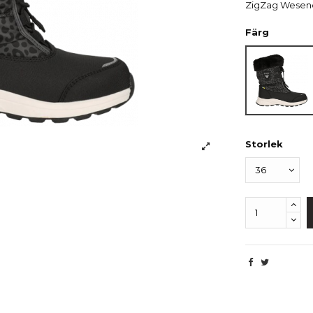
ZigZag Wesend
Färg
Leopar
Storlek