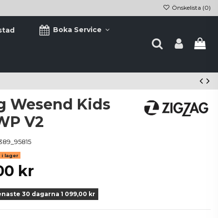
Önskelista (
0
)
Boka Service
stad
g Wesend Kids
WP V2
389_95815
i lager
00 kr
enaste 30 dagarna 1 099,00 kr